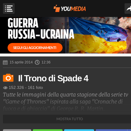
15 aprile 2014
12:36
Il Trono di Spade 4
152.326
-
161 foto
Tutte le immagini della quarta stagione della serie tv
"Game of Thrones" ispirata alla saga "Cronache di
fuoco e di ghiaccio" di George R. R. Martin.
MOSTRA TUTTO
SimonaSaviano
14.109.511
-
567 video
-
1.701 foto