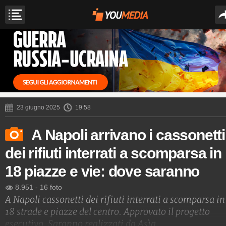
23 giugno 2025
19:58
A Napoli arrivano i cassonetti
dei rifiuti interrati a scomparsa in
18 piazze e vie: dove saranno
8.951
-
16 foto
A Napoli cassonetti dei rifiuti interrati a scomparsa in
18 strade e piazze del centro. Approvato il progetto
esecutivo. Saranno realizzati da Asìa.