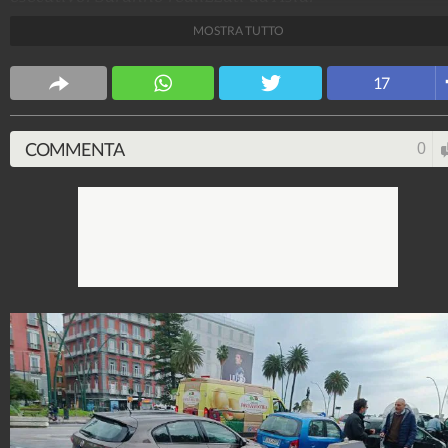
MOSTRA TUTTO
Fanpage.it Napoli
163.008.206
-
5.676 video
-
11.181 foto
17
COMMENTA
0