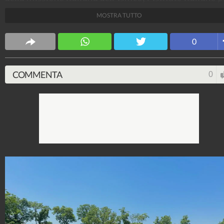
il Medio ed Estremo Oriente, attiva in Pakistan dal 19
MOSTRA TUTTO
e dal 2021 associata all’Università Ca’ Foscari di
Venezia.
0
Francesco Raiola
30.580.080
-
55 video
-
1.577 foto
COMMENTA
0