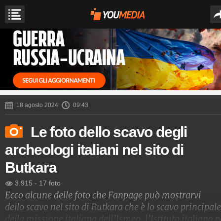
18 agosto 2024
09:43
Le foto dello scavo degli
archeologi italiani nel sito di
Butkara
3.915
-
17 foto
Ecco alcune delle foto che Fanpage può mostrarvi
dello scavo nel sito di Butkara che è lo scavo principale
della missione italiana dell’Ismeo, l’Istituto italiano p