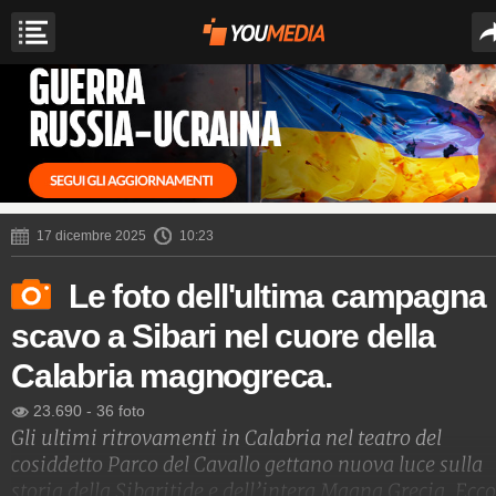
17 dicembre 2025
10:23
Le foto dell'ultima campagna
scavo a Sibari nel cuore della
Calabria magnogreca.
23.690
-
36 foto
Gli ultimi ritrovamenti in Calabria nel teatro del
cosiddetto Parco del Cavallo gettano nuova luce sulla
storia della Sibaritide e dell’intera Magna Grecia. Ecco