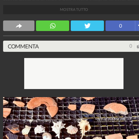
foto dei ritrovamenti.
MOSTRA TUTTO
Francesco Raiola
0
30.579.932
-
55 video
-
1.577 foto
COMMENTA
0