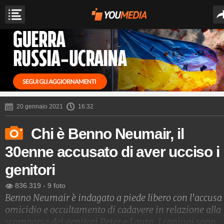
20 gennaio 2021
16:32
Chi è Benno Neumair, il
30enne accusato di aver ucciso i
genitori
836.319
-
9 foto
Benno Neumair è indagato a piede libero con l'accusa 
omicidio e occultamento di cadavere in relazione alla
scomparsa dei genitori Peter e Laura. I coniugi sono