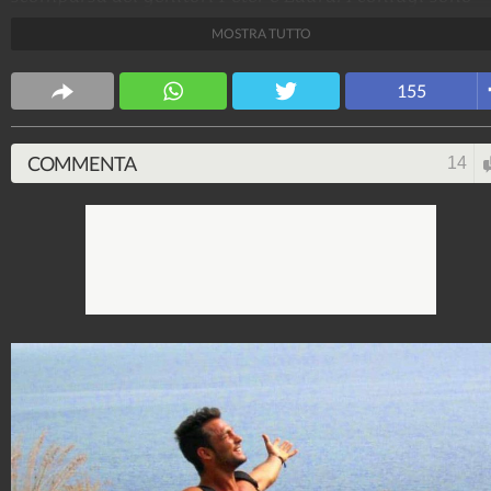
scomparsi da Bolzano lo scorso 4 gennaio.
MOSTRA TUTTO
Angela Marino
155
58.959.634
-
32 video
-
556 foto
COMMENTA
14