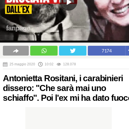
7174
25 maggio 2020
10:02
128.078
Antonietta Rositani, i carabinieri
dissero: "Che sarà mai uno
schiaffo". Poi l'ex mi ha dato fuo