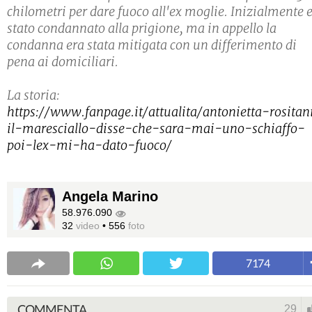
chilometri per dare fuoco all'ex moglie. Inizialmente 
stato condannato alla prigione, ma in appello la
condanna era stata mitigata con un differimento di
pena ai domiciliari.
La storia:
https://www.fanpage.it/attualita/antonietta-rositan
il-maresciallo-disse-che-sara-mai-uno-schiaffo-
poi-lex-mi-ha-dato-fuoco/
Angela Marino
58.976.090
32
video
•
556
foto
7174
COMMENTA
29