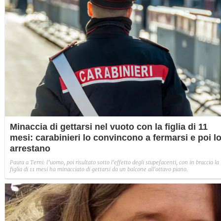
Minaccia di gettarsi nel vuoto con la figlia di 11
mesi: carabinieri lo convincono a fermarsi e poi l
arrestano
Paura a Terni: l’uomo, poi risultato sotto l'effetto degli stupefacenti, con in braccio la
figlia di 11 mesi ha minacciato di gettarsi da un balcone all'ottavo piano.