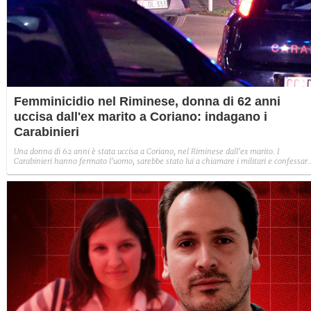
Femminicidio nel Riminese, donna di 62 anni
uccisa dall'ex marito a Coriano: indagano i
Carabinieri
Una donna di 62 anni è stata uccisa a Coriano, nel Riminese dall'ex marito. I
Carabinieri hanno fermato l'uomo, sarebbe stato lui a chiamare i militari e confessar
il delitto. Sono in corso gli accertamenti sulla dinamica e sull'arma utilizzata.