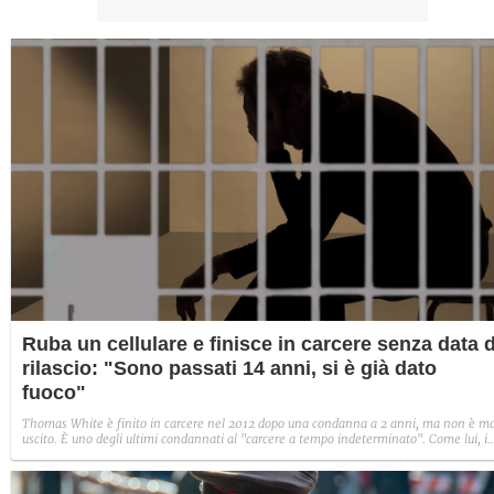
Ruba un cellulare e finisce in carcere senza data d
rilascio: "Sono passati 14 anni, si è già dato
fuoco"
Thomas White è finito in carcere nel 2012 dopo una condanna a 2 anni, ma non è ma
uscito. È uno degli ultimi condannati al "carcere a tempo indeterminato". Come lui, i
Gran Bretagna, ci sono ancora 2.400 persone