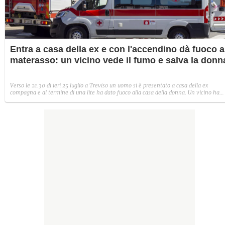
Entra a casa della ex e con l'accendino dà fuoco a
materasso: un vicino vede il fumo e salva la donn
Verso le 21.30 di ieri 25 luglio a Treviso un uomo si è presentato a casa della ex
compagna e al termine di una lite ha dato fuoco alla casa della donna. Un vicino ha
sentito le urla: è entrato nell’appartamento e ha salvato al donna.