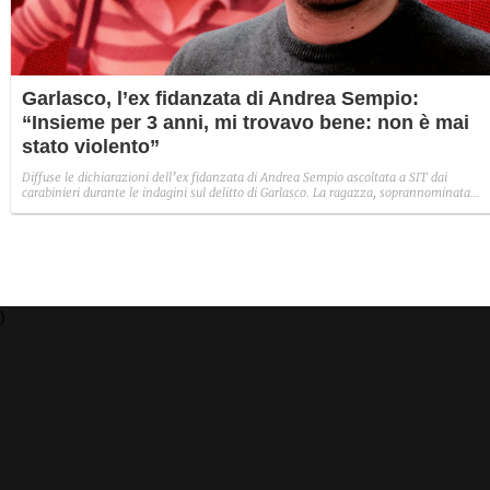
Garlasco, l’ex fidanzata di Andrea Sempio:
“Insieme per 3 anni, mi trovavo bene: non è mai
stato violento”
Diffuse le dichiarazioni dell’ex fidanzata di Andrea Sempio ascoltata a SIT dai
carabinieri durante le indagini sul delitto di Garlasco. La ragazza, soprannominata
Mao, parla di un rapporto normale con il giovane ora accusato dell’omicidio di Chiara
Poggi.
)