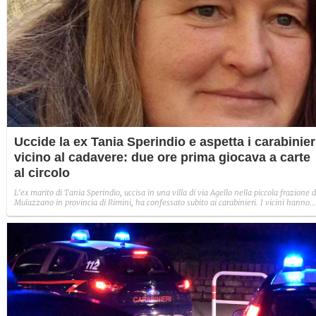
Uccide la ex Tania Sperindio e aspetta i carabinier
vicino al cadavere: due ore prima giocava a carte
al circolo
L'ex marito di Tania Sperindio, uccisa in una villa di via Agello nella piccola frazione d
Mulazzano in provincia di Rimini, ha confessato subito ai carabinieri. I vicini hanno
riferito che l'uomo, 71enne, due ore prima il femminicidio stava giocando a carte in u
circolo vicino a casa.