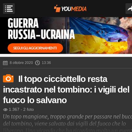
8 ottobre 2020
13:36
Il topo cicciottello resta
incastrato nel tombino: i vigili del
fuoco lo salvano
1.367
-
2 foto
Un topo mangione, troppo grande per passare nel buc
del tombino, viene salvato dai vigili del fuoco che lo
liberano. Una vicenda che ha ricordato molto un
even