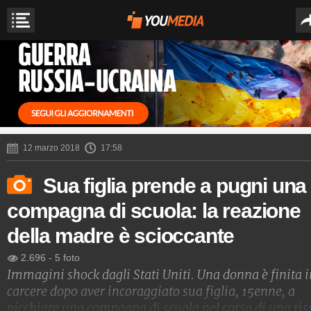
12 marzo 2018
17:58
Sua figlia prende a pugni una
compagna di scuola: la reazione
della madre è scioccante
2.696
-
5 foto
Immagini shock dagli Stati Uniti. Una donna è finita i
carcere dopo aver incoraggiato sua figlia, 15enne, a
picchiare una compagna di scuola nel corso di una ris