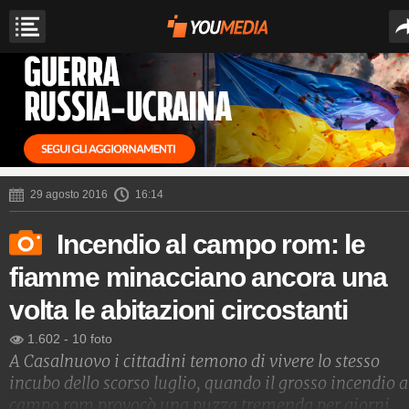
29 agosto 2016
16:14
Incendio al campo rom: le
fiamme minacciano ancora una
volta le abitazioni circostanti
1.602
-
10 foto
A Casalnuovo i cittadini temono di vivere lo stesso
incubo dello scorso luglio, quando il grosso incendio a
campo rom provocò una puzza tremenda per giorni