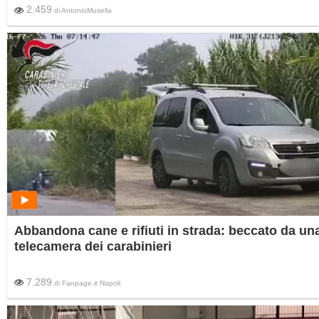
2.459
di
AntonioMusella
Abbandona cane e rifiuti in strada: beccato da un
telecamera dei carabinieri
7.289
di
Fanpage.it Napoli