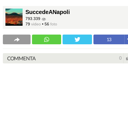
SuccedeANapoli
793.339
79
video
•
56
foto
13
COMMENTA
0