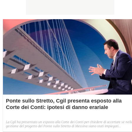
Ponte sullo Stretto, Cgil presenta esposto alla
Corte dei Conti: ipotesi di danno erariale
La Cgil ha presentato un esposto alla Corte dei Conti per chiedere di accertare se nell
gestione del progetto del Ponte sullo Stretto di Messina siano stati impiegati
correttamente i soldi pubblici o se vi siano i presupposti di un danno erariale. La repli