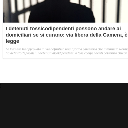
I detenuti tossicodipendenti possono andare ai
domiciliari se si curano: via libera della Camera, è
legge
La Camera ha approvato in via definitiva una riforma carceraria che il ministro Nordi
ha definito "epocale": i detenuti alcoldipendenti o tossicodipendenti potranno chiede
di passare ai domiciliari, se hanno una pena inferiore agli otto anni di carcere, a patto
che seguano un programma di cura. Ecco come funziona la nuova legge.
)