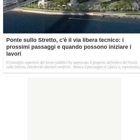
Ponte sullo Stretto, c'è il via libera tecnico: i
prossimi passaggi e quando possono iniziare i
lavori
Il Consiglio superiore dei lavori pubblici ha approvato il progetto definitivo del Ponte
sullo Stretto, chiedendo ulteriori verifiche. Manca il passaggio al Cipess e, soprattutto,
alla Corte dei Conti che l'anno scorso bloccò l'opera. La società Stretto di Messina dic
che la "fase realizzativa" potrebbe partire negli ultimi tre mesi del 2026, ma le
incognite restano tante.