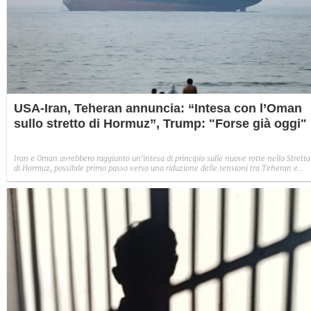
USA-Iran, Teheran annuncia: “Intesa con l’Oman
sullo stretto di Hormuz”, Trump: "Forse già oggi"
Iran e Oman avrebbero raggiunto un'intesa di principio sulle nuove rotte nello Stretto
di Hormuz, possibile primo passo verso una riduzione delle tensioni tra Teheran e
Washington. L'accordo non è ancora definitivo, mentre Trump alterna aperture al
dialogo e nuove minacce contro la Repubblica islamica: "Aprirà molto presto oppure
subiranno un colpo durissimo"