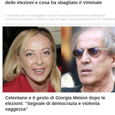
delle elezioni e cosa ha sbagliato il Viminale
Il Viminale non ha conteggiato i voti di +Europa all'interno della coalizione di
centrosinistra, perciò è scattato il caos sui seggi in quota proporzionale con l'ondata d
ripescaggi tra i parlamentari. Vediamo cos'altro può succedere ora.
Celentano e il gesto di Giorgia Meloni dopo le
elezioni: "Segnale di democrazia e violenta
saggezza"