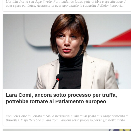
L'artista dice la sua dopo il voto. Pur ribadendo la sua fede al M5s e specificando di
aver tifato per Letta, riconosce di aver apprezzato la condotta di Meloni dopo il
successo del suo partito.
Lara Comi, ancora sotto processo per truffa,
potrebbe tornare al Parlamento europeo
Con l'elezione in Senato di Silvio Berlusconi si libera un posto all'Europarlamento di
Bruxelles. E spetterebbe a Lara Comi, ancora sotto processo per truffa nell'ambito
dell'inchiesta Mensa dei poveri. "Sono innocente, chissà", commenta lei