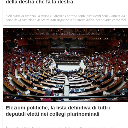
della destra che fa la destra
L'elezione di Ignazio La Russa e Lorenzo Fontana come presidenti delle Camere da
parte della coalizione di destra non risponde a nessuna logica incendiaria, come dice
Enrico Letta. Semplicemente, è la prova che la destra vuole vincere la sua battaglia
culturale in Italia. A differenza della sinistra
Elezioni politiche, la lista definitiva di tutti i
deputati eletti nei collegi plurinominali