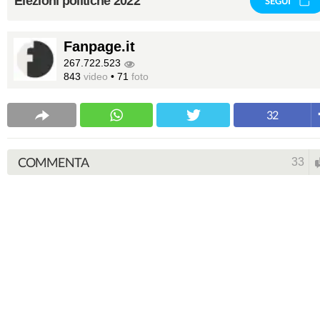
Elezioni politiche 2022
SEGUI
Fanpage.it
267.722.523
843
video
•
71
foto
32
COMMENTA
33