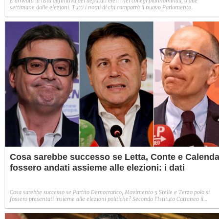
È arrivata la lista definitiva dei deputati eletti nei collegi plurinominali, a due
settimane dalle elezioni. Tutti i nomi di chi comporrà il nuovo Parlamento.
Cosa sarebbe successo se Letta, Conte e Calend
fossero andati assieme alle elezioni: i dati
Cosa sarebbe successo se Partito Democratico, Movimento 5 Stelle e Terzo polo si
fossero presentati insieme alle elezioni politiche? Secondo l'Istituto Cattaneo il
successo nei collegi uninominali sarebbe stato netto.