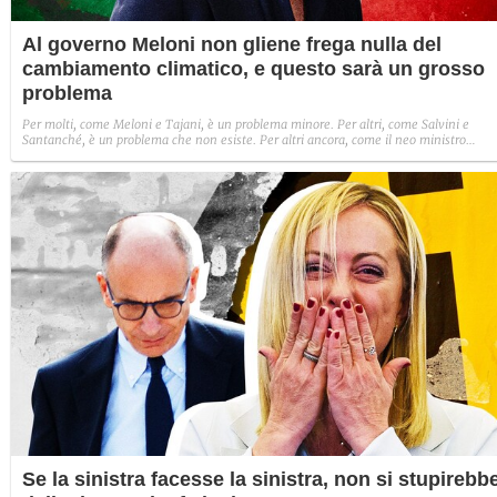
Al governo Meloni non gliene frega nulla del
cambiamento climatico, e questo sarà un grosso
problema
Per molti, come Meloni e Tajani, è un problema minore. Per altri, come Salvini e
Santanché, è un problema che non esiste. Per altri ancora, come il neo ministro
dell'ambiente Pichetto Fratin, è qualcosa di cui nemmeno vale la pena parlare. Ecco
cosa ci aspetta, in tema di cambiamento climatico, per i prossimi cinque anni
Se la sinistra facesse la sinistra, non si stupirebb