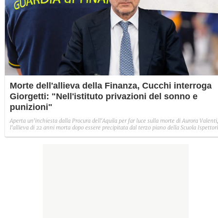
Morte dell'allieva della Finanza, Cucchi interroga
Giorgetti: "Nell'istituto privazioni del sonno e
punizioni"
Aperta un'inchiesta dalla Procura dell'Aquila per far luce sulla morte di Aurora Valenti
l'allieva di 22 anni morta dopo essere precipitata dal terzo piano della Scuola Ispettori
e Sovrintendenti della Guardia di Finanza a Coppito. Intanto la senatrice Ilaria Cucchi
chiede conto al Ministro con una nuova interrogazione parlamentare.