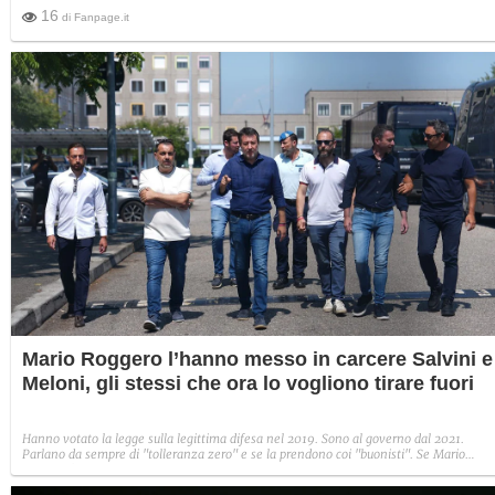
16
di
Fanpage.it
Mario Roggero l’hanno messo in carcere Salvini e
Meloni, gli stessi che ora lo vogliono tirare fuori
Hanno votato la legge sulla legittima difesa nel 2019. Sono al governo dal 2021.
Parlano da sempre di "tolleranza zero" e se la prendono coi "buonisti". Se Mario
Roggero è in galera, deve ringraziare Salvini e Meloni. Gli stessi che ora lo vanno a
trovare e lo vogliono tirare fuori per non regalare voti a Vannacci