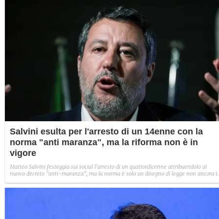
Salvini esulta per l'arresto di un 14enne con la
norma "anti maranza", ma la riforma non è in
vigore
Matteo Salvini festeggia sui social l'arresto di un quattordicenne attribuendolo al
nuovo decreto "anti-maranza", ma la norma è solo un disegno di legge non ancora i
vigore. Per Luca Pirondini "dovrebbe come minimo tornare a scuola”.