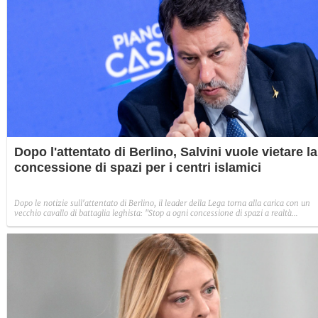
Dopo l'attentato di Berlino, Salvini vuole vietare la
concessione di spazi per i centri islamici
Dopo le notizie sull'attentato di Berlino, il leader della Lega torna alla carica con un
vecchio cavallo di battaglia leghista: "Stop a ogni concessione di spazi a realtà
islamiche finché non ci sarà un accordo scritto con lo Stato italiano".