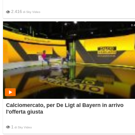
2.416
di
Sky Video
0:
Calciomercato, per De Ligt al Bayern in arrivo
l'offerta giusta
1
di
Sky Video