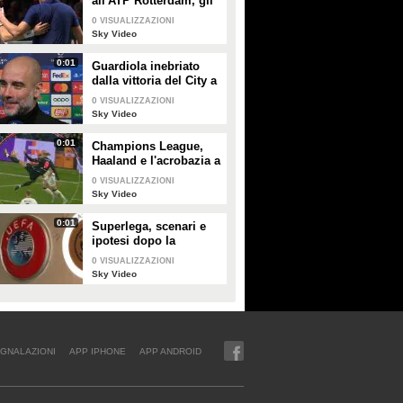
all'ATP Rotterdam, gli
highlights
0
VISUALIZZAZIONI
Sky Video
0:01
Guardiola inebriato
dalla vittoria del City a
Copenaghen: "De
0
VISUALIZZAZIONI
Bruyne come il
Sky Video
Brunello di
Montalcino"
0:01
Champions League,
Haaland e l'acrobazia a
2,17 metri: lo Sky Tech
0
VISUALIZZAZIONI
Sky Video
0:01
Superlega, scenari e
ipotesi dopo la
sentenza della Corte
0
VISUALIZZAZIONI
UE
Sky Video
GNALAZIONI
APP IPHONE
APP ANDROID