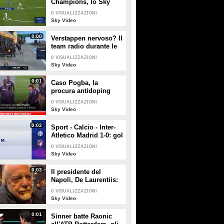
Champions, lo Sky
PLAY
PLAY
Tech del gol di
0
VISUALIZZAZIONI
Vinicius al Lipsia
Sky Video
2487
• di
Sky Video
2145
• di
Sky Video
0:00
Verstappen nervoso? Il
team radio durante le
Libere 1 in Bahrain
0
VISUALIZZAZIONI
Sky Video
0:01
Caso Pogba, la
procura antidoping
aveva chiesto 4 anni di
0
VISUALIZZAZIONI
squalifica
Sky Video
0:02
Sport - Calcio - Inter-
Atletico Madrid 1-0: gol
e highlights
0
VISUALIZZAZIONI
Sky Video
0:03
Il presidente del
Napoli, De Laurentiis:
"Esonerato Mazzarri,
0
VISUALIZZAZIONI
che resta un amico.
Sky Video
Aiutiamo Calzona"
0:01
Sinner batte Raonic