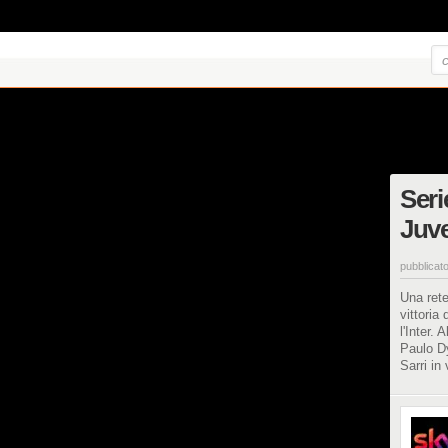
Seri
Juve-
pubblicato
Una rete
vittoria
l'Inter. 
Paulo Dy
Sarri in 