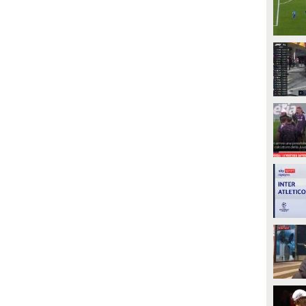
PLAY
PLAY
428
• di
Mediaset
968
• di
Parlodicalcio