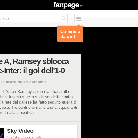
Comincia
da qui!
e A, Ramsey sblocca
Inter: il gol dell'1-0
 il
9 marzo 2020 alle ore 08:11
 di Aaron Ramsey spiana la strada alla
 della Juventus nella sfida scudetto contro
Alla rete del gallese ha fatto seguito quella di
bala. Tre punti che rilanciano la squadra di
vetta alla classifica.
Sky Video
•
2.514 video
0 foto