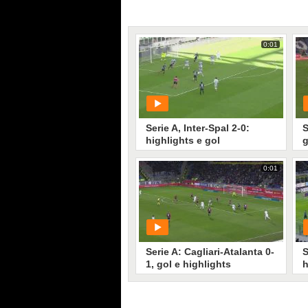
0:01
Serie A, Inter-Spal 2-0:
S
highlights e gol
g
0:01
PLAY
769
• di
Mediaset
Serie A: Cagliari-Atalanta 0-
S
1, gol e highlights
h