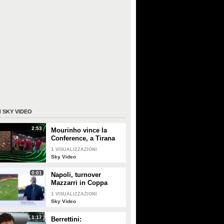
I
SKY VIDEO
2:53
Mourinho vince la
Conference, a Tirana
risuona "Grazie Roma"
1
VISUALIZZAZIONI
Sky Video
0:01
Napoli, turnover
Mazzarri in Coppa
Italia contro Frosinone
1
VISUALIZZAZIONI
Sky Video
1:17
Berrettini: