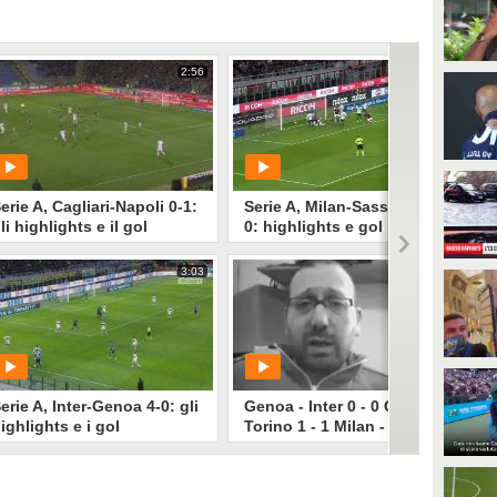
2:56
0:01
erie A, Cagliari-Napoli 0-1:
Serie A, Milan-Sassuolo 1-
li highlights e il gol
0: highlights e gol
3:03
20:13
PLAY
PLAY
66
• di
Mediaset
1010
• di
Mediaset
erie A, Inter-Genoa 4-0: gli
Genoa - Inter 0 - 0 Chievo -
ighlights e i gol
Torino 1 - 1 Milan - Roma 0
- 0 Calcio Serie A -
Parlodicalcio