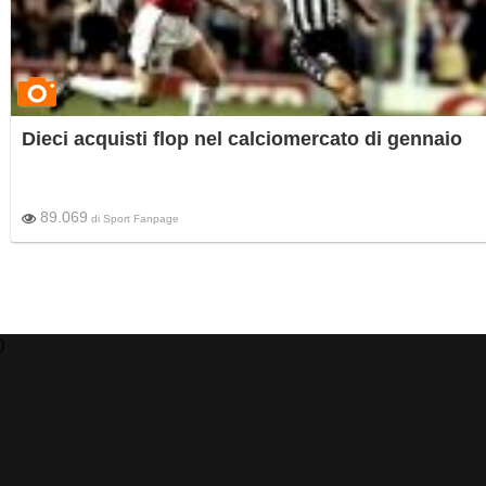
Dieci acquisti flop nel calciomercato di gennaio
89.069
di
Sport Fanpage
)