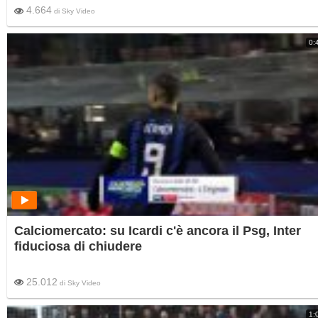
4.664
di
Sky Video
0:
Calciomercato: su Icardi c'è ancora il Psg, Inter
fiduciosa di chiudere
25.012
di
Sky Video
1: