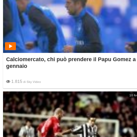
Calciomercato, chi può prendere il Papu Gomez a
gennaio
1.815
di
Sky Video
10 fo