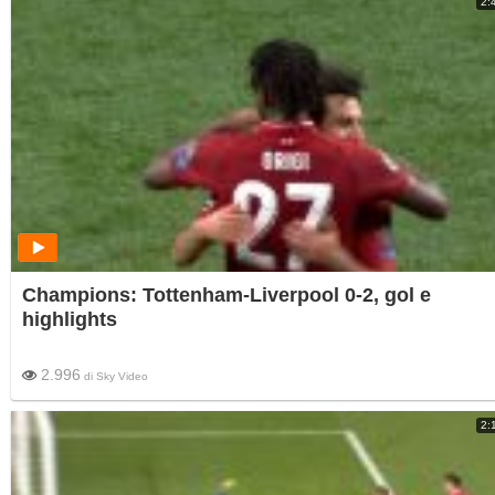
2:
Champions: Tottenham-Liverpool 0-2, gol e
highlights
2.996
di
Sky Video
2: