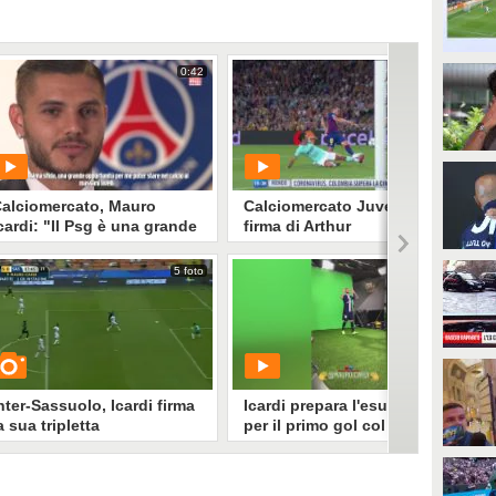
0:42
1:20
alciomercato, Mauro
Calciomercato Juve: c'è la
cardi: "Il Psg è una grande
firma di Arthur
pportunità, sfida
ellissima"
5 foto
0:15
PLAY
PLAY
1616
• di
Sky Video
2560
• di
Mediaset
nter-Sassuolo, Icardi firma
Icardi prepara l'esultanza
a sua tripletta
per il primo gol col Psg