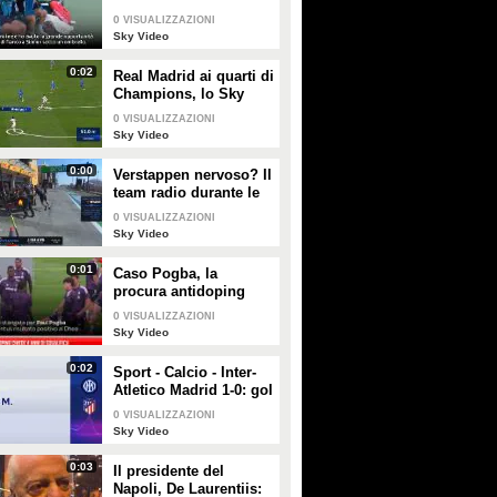
gentile"
PLAY
GUARDA
0
VISUALIZZAZIONI
Sky Video
0
• di
askanews
6245
• di
Marco Beltrami
0:02
Real Madrid ai quarti di
Champions, lo Sky
Tech del gol di
0
VISUALIZZAZIONI
Vinicius al Lipsia
Sky Video
0:00
Verstappen nervoso? Il
team radio durante le
Libere 1 in Bahrain
0
VISUALIZZAZIONI
Sky Video
0:01
Caso Pogba, la
procura antidoping
aveva chiesto 4 anni di
0
VISUALIZZAZIONI
squalifica
Sky Video
0:02
Sport - Calcio - Inter-
Atletico Madrid 1-0: gol
e highlights
0
VISUALIZZAZIONI
Sky Video
0:03
Il presidente del
Napoli, De Laurentiis: