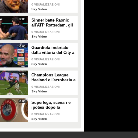
"Esonerato Mazzarri,
0
VISUALIZZAZIONI
che resta un amico.
Sky Video
Aiutiamo Calzona"
0:01
Sinner batte Raonic
all'ATP Rotterdam, gli
highlights
0
VISUALIZZAZIONI
Sky Video
0:01
Guardiola inebriato
dalla vittoria del City a
Copenaghen: "De
0
VISUALIZZAZIONI
Bruyne come il
Sky Video
Brunello di
Montalcino"
0:01
Champions League,
Haaland e l'acrobazia a
2,17 metri: lo Sky Tech
0
VISUALIZZAZIONI
Sky Video
0:01
Superlega, scenari e
ipotesi dopo la
sentenza della Corte
0
VISUALIZZAZIONI
UE
Sky Video