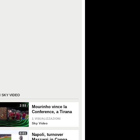
I
SKY VIDEO
2:53
Mourinho vince la
Conference, a Tirana
risuona "Grazie Roma"
1
VISUALIZZAZIONI
Sky Video
0:01
Napoli, turnover
Mazzarri in Coppa