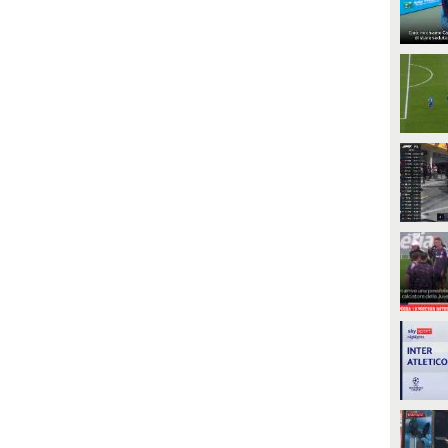
UARDA
PLAY
52583
• di
CalcioCampioni
1013
• di
Sky Video