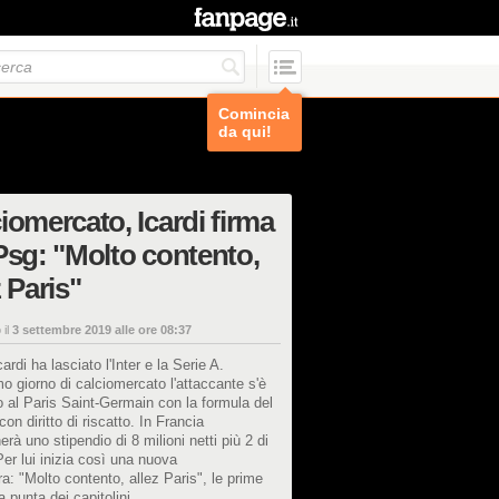
Comincia
da qui!
iomercato, Icardi firma
Psg: "Molto contento,
z Paris"
 il
3 settembre 2019 alle ore 08:37
ardi ha lasciato l'Inter e la Serie A.
imo giorno di calciomercato l'attaccante s'è
to al Paris Saint-Germain con la formula del
con diritto di riscatto. In Francia
rà uno stipendio di 8 milioni netti più 2 di
er lui inizia così una nuova
a: "Molto contento, allez Paris", le prime
a punta dei capitolini.