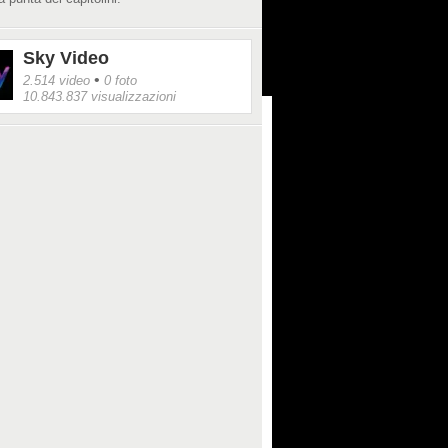
Sky Video
•
2.514 video
0 foto
10.843.837 visualizzazioni