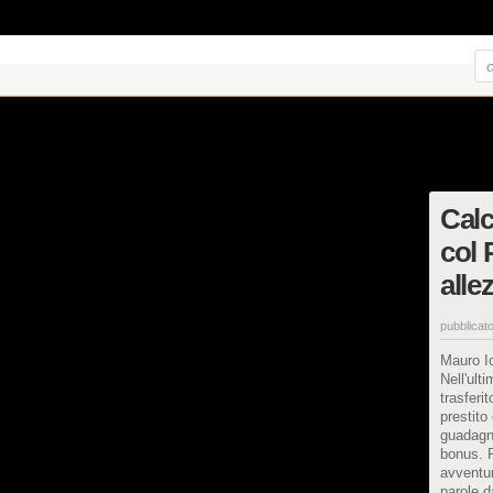
Calc
col 
alle
pubblicato
Mauro Ic
Nell'ult
trasferi
prestito 
guadagne
bonus. P
avventur
parole d