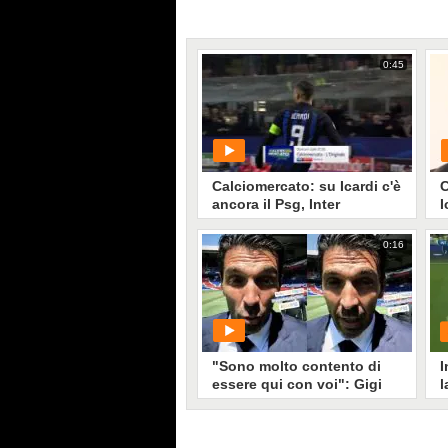
0:45
Calciomercato: su Icardi c'è
C
ancora il Psg, Inter
I
fiduciosa di chiudere
o
b
0:16
PLAY
25012
• di
Sky Video
"Sono molto contento di
I
essere qui con voi": Gigi
l
Buffon saluta i tifosi del
Psg