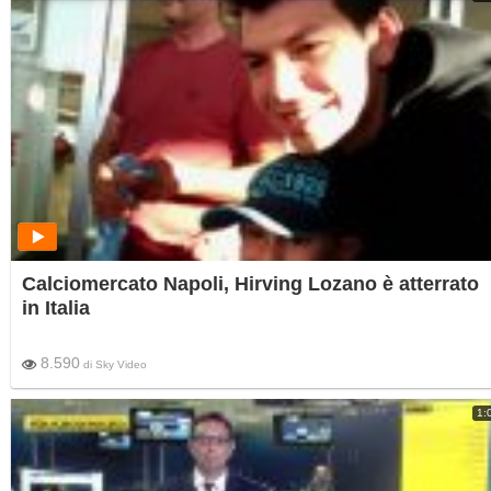
Calciomercato Napoli, Hirving Lozano è atterrato
in Italia
8.590
di
Sky Video
1: