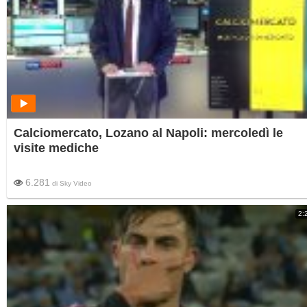
Calciomercato, Lozano al Napoli: mercoledì le
visite mediche
6.281
di
Sky Video
2: