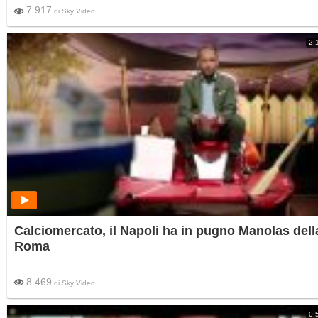
7.917
di
Sky Video
2:
Calciomercato, il Napoli ha in pugno Manolas dell
Roma
8.469
di
Sky Video
0: