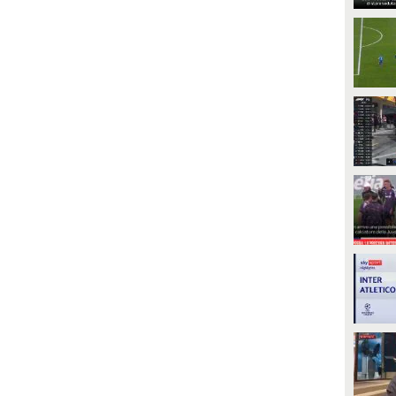
PLAY
PLAY
33180
• di
Sport Fanpage
1
• di
Sky Video