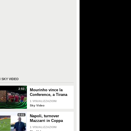
I
SKY VIDEO
2:53
Mourinho vince la
Conference, a Tirana
risuona "Grazie Roma"
1
VISUALIZZAZIONI
Sky Video
0:01
Napoli, turnover
Mazzarri in Coppa
Italia contro Frosinone
1
VISUALIZZAZIONI