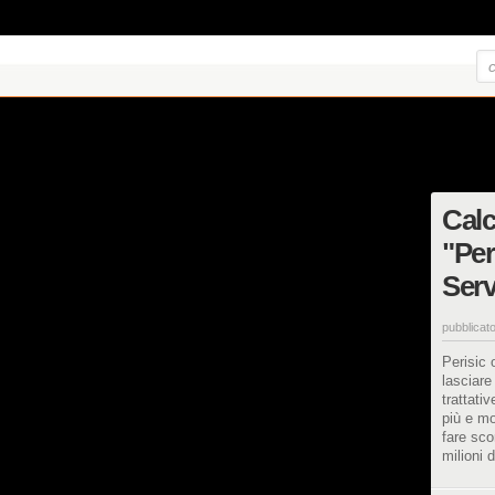
Calc
"Per
Serv
pubblicato
Perisic 
lasciare
trattati
più e mo
fare sco
milioni d