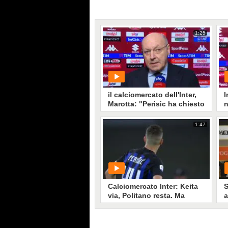
1:25
il calciomercato dell'Inter,
I
Marotta: "Perisic ha chiesto
n
cessione, attendiamo
f
offerte"
1:47
PLAY
4310
• di
Sky Video
Calciomercato Inter: Keita
S
via, Politano resta. Ma
a
Perisic e Icardi?