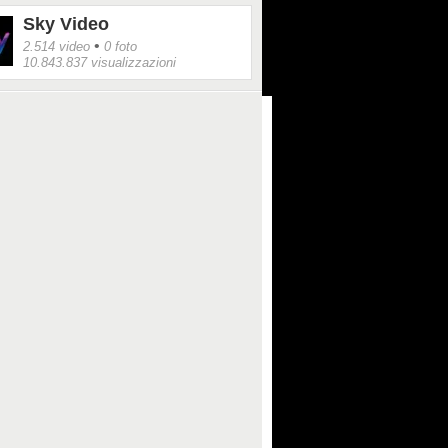
Sky Video
•
2.514 video
0 foto
10.843.837 visualizzazioni