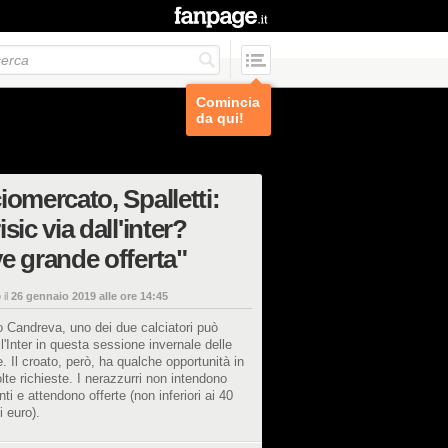
Comincia
da qui!
iomercato, Spalletti:
isic via dall'inter?
e grande offerta"
 il
26 gennaio 2019 alle ore 14:45
o Candreva, uno dei due calciatori può
 l'Inter in questa sessione invernale delle
ve. Il croato, però, ha qualche opportunità in
lte richieste. I nerazzurri non intendono
nti e attendono offerte (non inferiori ai 40
i euro).