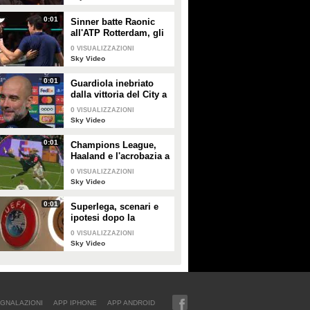
Aiutiamo Calzona"
0:01
Sinner batte Raonic
all'ATP Rotterdam, gli
highlights
0
VISUALIZZAZIONI
Sky Video
0:01
Guardiola inebriato
dalla vittoria del City a
Copenaghen: "De
0
VISUALIZZAZIONI
Bruyne come il
Sky Video
Brunello di
Montalcino"
0:01
Champions League,
Haaland e l'acrobazia a
2,17 metri: lo Sky Tech
0
VISUALIZZAZIONI
Sky Video
0:01
Superlega, scenari e
ipotesi dopo la
sentenza della Corte
0
VISUALIZZAZIONI
UE
Sky Video
GNALAZIONI
APP IPHONE
APP ANDROID