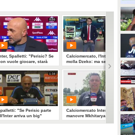
0:58
1:04
nter, Spalletti: "Perisic? Se
Calciomercato, l'Inter non
on vuole giocare, starà
molla Dzeko: ma serve
uori"
nuova offerta alla Roma
1:34
2:06
PLAY
PLAY
422
• di
Sky Video
3824
• di
Sky Video
palletti: "Se Perisic parte
Calciomercato Inter, grandi
ll'Inter arriva un big"
manovre Mkhitaryan e
Dybala. Il caso Perisic