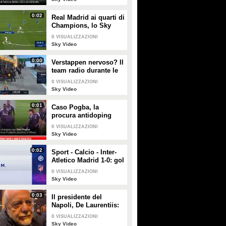
PLAY
PLAY
0:02
Real Madrid ai quarti di
Champions, lo Sky
1549
• di
Sky Video
258
• di
Sky Video
Tech del gol di
0
VISUALIZZAZIONI
Vinicius al Lipsia
Sky Video
0:00
Verstappen nervoso? Il
team radio durante le
Libere 1 in Bahrain
0
VISUALIZZAZIONI
Sky Video
0:01
Caso Pogba, la
procura antidoping
aveva chiesto 4 anni di
0
VISUALIZZAZIONI
squalifica
Sky Video
0:02
Sport - Calcio - Inter-
Atletico Madrid 1-0: gol
e highlights
0
VISUALIZZAZIONI
Sky Video
0:03
Il presidente del
Napoli, De Laurentiis:
"Esonerato Mazzarri,
0
VISUALIZZAZIONI
che resta un amico.
Sky Video