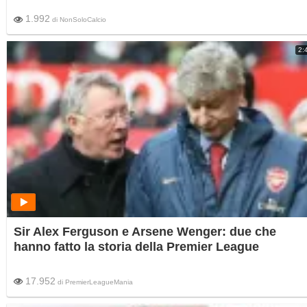
1.992
di
NonSoloCalcio
2:
Sir Alex Ferguson e Arsene Wenger: due che
hanno fatto la storia della Premier League
17.952
di
PremierLeagueMania