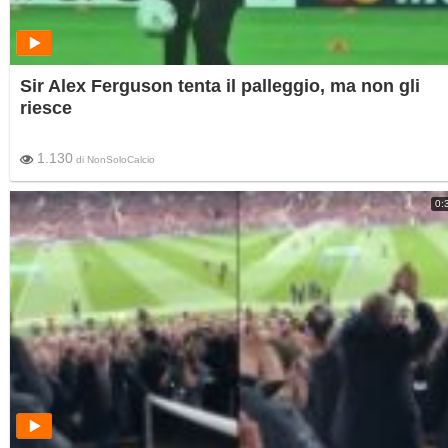
Sir Alex Ferguson tenta il palleggio, ma non gli
riesce
1.130
di
NonSoloCalcio
0: