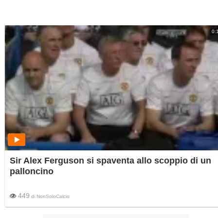
0:
Sir Alex Ferguson si spaventa allo scoppio di un
palloncino
449
di
NonSoloCalcio