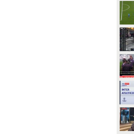
PLAY
PLAY
1483
• di
Sky Video
599
• di
Sky Video