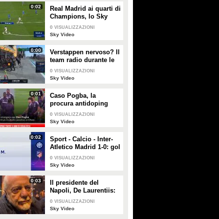
PLAY
PLAY
0:02
Real Madrid ai quarti di
Champions, lo Sky
Tech del gol di
79
• di
Sky Video
684
• di
Sky Video
0
VISUALIZZAZIONI
Vinicius al Lipsia
Sky Video
0:00
Verstappen nervoso? Il
team radio durante le
Libere 1 in Bahrain
0
VISUALIZZAZIONI
Sky Video
0:01
Caso Pogba, la
procura antidoping
aveva chiesto 4 anni di
0
VISUALIZZAZIONI
squalifica
Sky Video
0:02
Sport - Calcio - Inter-
Atletico Madrid 1-0: gol
e highlights
0
VISUALIZZAZIONI
Sky Video
0:03
Il presidente del
Napoli, De Laurentiis:
"Esonerato Mazzarri,
0
VISUALIZZAZIONI
che resta un amico.
Sky Video
Aiutiamo Calzona"