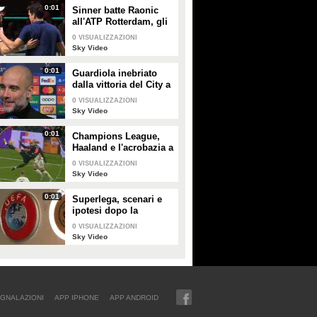
0:01
Sinner batte Raonic
all'ATP Rotterdam, gli
highlights
0
VISUALIZZAZIONI
Sky Video
0:01
Guardiola inebriato
dalla vittoria del City a
Copenaghen: "De
0
VISUALIZZAZIONI
Bruyne come il
Sky Video
Brunello di
Montalcino"
0:01
Champions League,
Haaland e l'acrobazia a
2,17 metri: lo Sky Tech
0
VISUALIZZAZIONI
Sky Video
0:01
Superlega, scenari e
ipotesi dopo la
sentenza della Corte
0
VISUALIZZAZIONI
UE
Sky Video
GNALAZIONI
APP IPHONE
APP ANDROID