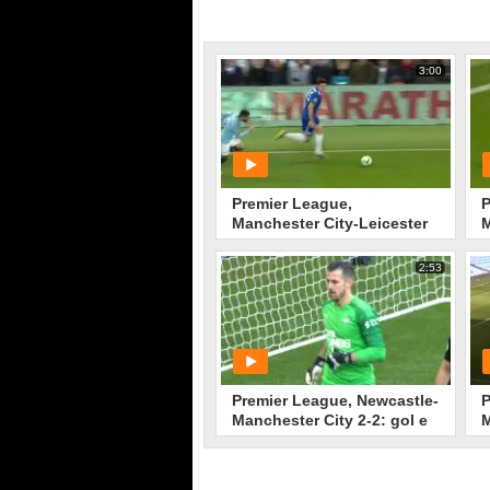
3:00
Premier League,
P
Manchester City-Leicester
M
1-0: gol e highlights
S
h
2:53
PLAY
4651
• di
Sky Video
Premier League, Newcastle-
P
Manchester City 2-2: gol e
M
highlights
2