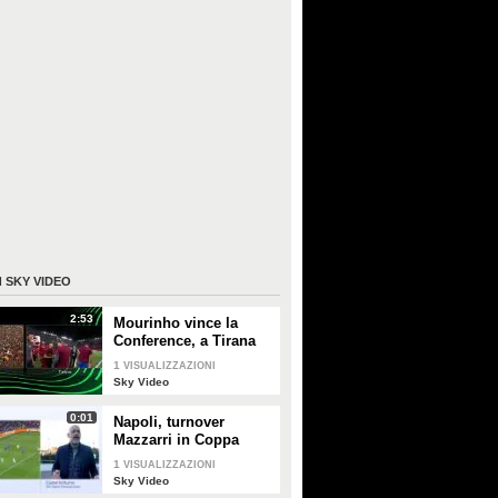
I
SKY VIDEO
2:53
Mourinho vince la
Conference, a Tirana
risuona "Grazie Roma"
1
VISUALIZZAZIONI
Sky Video
0:01
Napoli, turnover
Mazzarri in Coppa
Italia contro Frosinone
1
VISUALIZZAZIONI
Sky Video