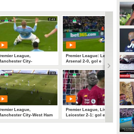
2:43
2:37
remier League,
Premier League: Leicester-
anchester City-
Arsenal 2-0, gol e
outhampton 2-1: gol e
highlights
ighlights
2:32
2:48
PLAY
PLAY
55
• di
Sky Video
237
• di
Sky Video
remier League,
Premier League, Liverpool-
anchester City-West Ham
Leicester 2-1: gol e
-1: gol e highlights
highlights