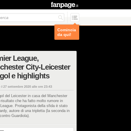
Comincia
da qui!
ier League,
hester City-Leicester
 gol e highlights
 il
27 settembre 2020 alle ore 23:43
ol del Leicester in casa del Manchester
 risultato che ha fatto molto rumore in
League. Protagonista della sfida è stato
rdy, autore di una tripletta (la seconda in
 contro Guardiola).