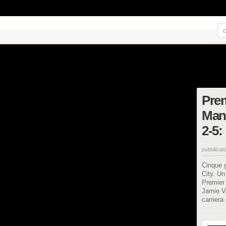
Prem
Manc
2-5:
pubblicato
Cinque g
City. Un
Premier 
Jamie Va
carriera