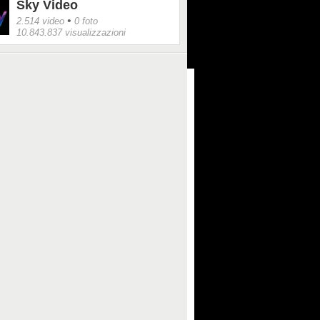
Sky Video
•
2.514 video
0 foto
10.843.837 visualizzazioni