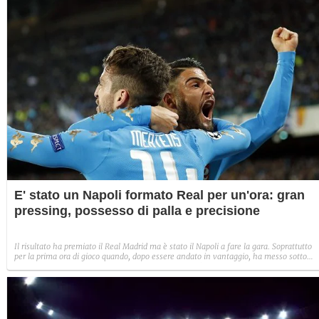
migliorata (soprattutto in difesa). Con Sarri che deve imparare e crescere ancora, per
cambiare a gara in corso
E' stato un Napoli formato Real per un'ora: gran
pressing, possesso di palla e precisione
Il risultato ha premiato il Real Madrid ma è stato il Napoli a fare la gara. Soprattutto
per la prima ora di gioco quando, dopo essere andato in vantaggio, ha messo sotto
scacco la difesa dei Blancos con 15 tiri in porta in 45'. Anche nell'arco dei complessivi
90 minuti gli azzurri sono stati migliori: sia per possesso (51%), per precisione dei
passaggi (86%) e per chilometri percorsi (62 contro 55)