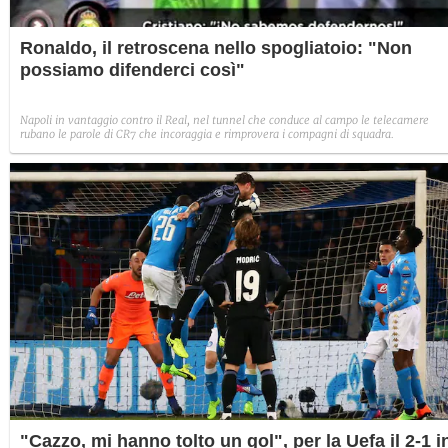
Ronaldo, il retroscena nello spogliatoio: "Non
possiamo difenderci così"
Napoli in vantaggio contro il Real, nel tunnel che conduce al campo le telecamere
rubano le parole di CR7 che incoraggia e rimprovera i compagni di squadra.
"Cazzo, mi hanno tolto un gol", per la Uefa il 2-1 i