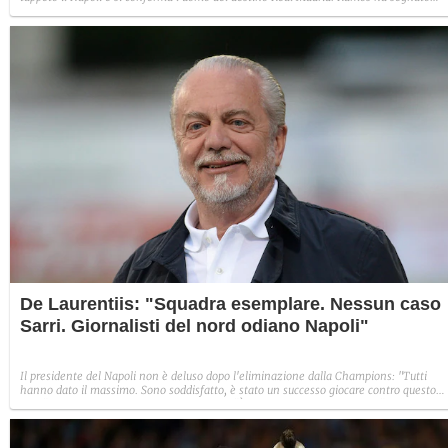
nelle ultime due finali di Champions giocate dagli spagnoli, nella finale della
Supercoppa Europea e adesso ha punito anche la squadra di Sarri.
De Laurentiis: "Squadra esemplare. Nessun caso
Sarri. Giornalisti del nord odiano Napoli"
Il presidente del Napoli non è deluso dopo l'eliminazione dalla Champions: "Tutti
hanno dato il massimo. Sono soddisfatto, è stato un successo giocare contro questo
Real". Poi attacca La Gazzetta dello Sport: "È da sempre contro il Napoli".