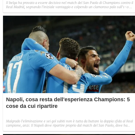
Il belga ha provato a essere decisivo nel match del San Paolo di Champions contro il
Real Madrid, segnando l'iniziale vantaggio e colpendo un clamoroso palo sull'1-0.
Purtroppo la rimonta è sfumata per la reazione degli spagnoli nella ripresa, ma per
Mertens è stata un'esperienza importante: "Giocare sfide simili fa crescere
singolarmente e come gruppo"
Napoli, cosa resta dell'esperienza Champions: 5
cose da cui ripartire
Malgrado l'eliminazione e sei gol subiti non è tutta da buttare la doppia sfida al Real
campione, anzi. Il Napoli deve ripartire proprio dal match del San Paolo, dove ha
dimostrato di avere la mentalità giusta per affrontare le partite più importanti e poter
costruire un progetto tecnico attorno a Mertens e ad una rosa che deve essere