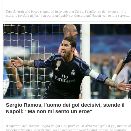
Dito davanti alla bocca e sguardo fisso verso la Curva, l'esultanza dell'ex juventino
scatena bordate di fischi da parte del pubblico. Cercato dal Napoli nell'estate scorsa
aveva detto: "In Italia per me esiste solo la Juve".
Sergio Ramos, l'uomo dei gol decisivi, stende il
Napoli: "Ma non mi sento un eroe"
Il capitano dei 'blancos' segna un gol e ne produce un altro tra il 52' e il 57', manda al
tappeto il Napoli e si conferma l'uomo del destino Real Madrid. Ramos ha segnato