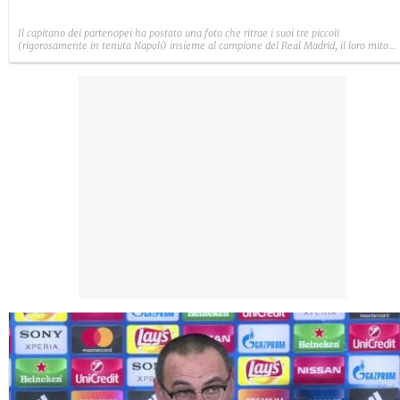
Il capitano dei partenopei ha postato una foto che ritrae i suoi tre piccoli
(rigorosamente in tenuta Napoli) insieme al campione del Real Madrid, il loro mito
indiscusso: "Volevano foto con Ronaldo a tutti costi.Per la felicità dei figli si fa tutto"
ha poi aggiunto a commento dello scatto