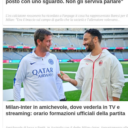
posto con uno sguardo. Non gli serviva parlare"
L'ex calciatore rossonero ha ricordato a Fanpage.it cosa ha rappresentato Baresi per il
Milan: "Era il braccio sul campo di quello che la società e l'allenatore volevano
costruire".
Milan-Inter in amichevole, dove vederla in TV e
streaming: orario formazioni ufficiali della partita
Amichevole di lusso a Perth, in Australia con il derby Milan-Inter. Appuntamento all