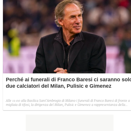
Perché ai funerali di Franco Baresi ci saranno sol
due calciatori del Milan, Pulisic e Gimenez
Alle 11:00 alla Basilica Sant'Ambrogio di Milano i funerali di Franco Baresi di fronte a
migliaia di tifosi, la dirigenza del Milan, Pulisic e Gimenez a rappresentanza della
prima squadra impegnata nella tournée di Perth, in Australia. Presenti anche delegat
FIGC; Lega Serie A