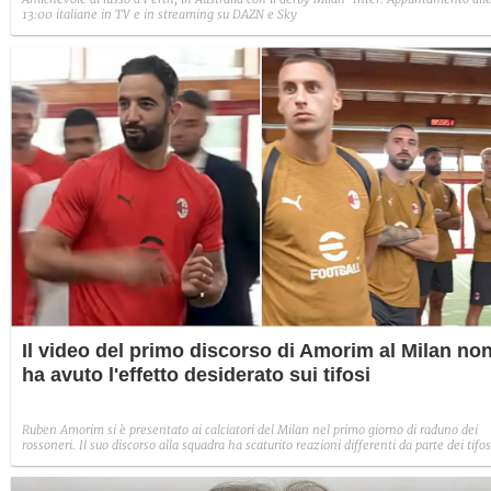
13:00 italiane in TV e in streaming su DAZN e Sky
Il video del primo discorso di Amorim al Milan no
ha avuto l'effetto desiderato sui tifosi
Ruben Amorim si è presentato ai calciatori del Milan nel primo giorno di raduno dei
rossoneri. Il suo discorso alla squadra ha scaturito reazioni differenti da parte dei tifos