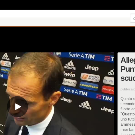
Alle
Punt
scu
pubblicato
Quinto s
secondo 
filotto 
"Questo
uno tutt
ammesso 
miei fam
L'anno p