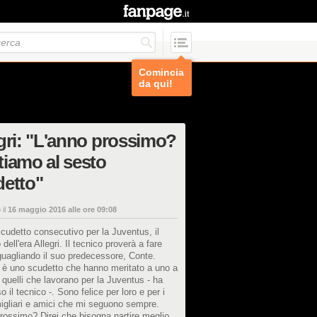
Comincia
da qui!
gri: "L'anno prossimo?
iamo al sesto
detto"
 il
16 maggio 2016 alle ore 09:08
cudetto consecutivo per la Juventus, il
dell'era Allegri. Il tecnico proverà a fare
eguagliando il suo predecessore, Conte.
 è uno scudetto che hanno meritato a uno a
i quelli che lavorano per la Juventus - ha
il tecnico -. Sono felice per loro e per i
igliari e amici che mi seguono sempre.
rossimo? Direi che bisogna partire meglio