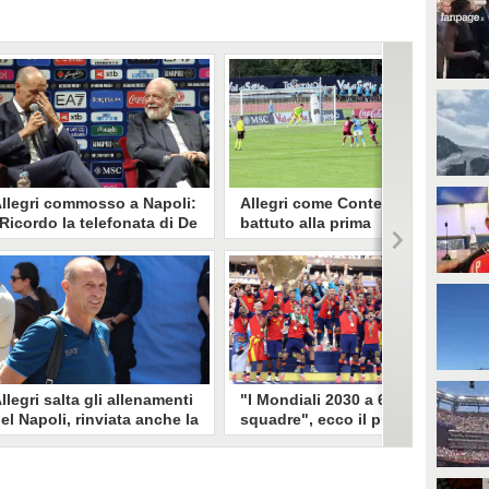
llegri commosso a Napoli:
Allegri come Conte, Napoli
Ricordo la telefonata di De
battuto alla prima
aurentiis a mezzanotte
amichevole contro l'Arezzo:
uando ero alla Juve"
critiche social a Meret
urante la conferenza di
La prima uscita stagionale a
resentazione da allenatore del
Dimaro ha visto gli azzurri di Max
apoli, c'è stato un momento di
Allegri sconfitti dall'Arezzo per 3-
ommozione per l'allenatore
1, come accadde la scorsa estate a
artenopeo Massimiliano Allegri.
Conte. Un'incertezza di Meret, che
si è alternato a Milinkovic-Savic e
Contini, sul primo gol dei toscani
llegri salta gli allenamenti
"I Mondiali 2030 a 64
el Napoli, rinviata anche la
squadre", ecco il primo
resentazione ai tifosi:
annuncio sulla prossima
ambia il programma
Coppa del Centenario
assimiliano Allegri non ha
Un messaggio condiviso sui social