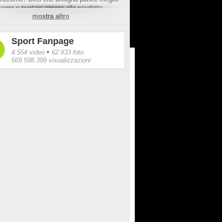
'anno e puntare ancora allo scudetto.
il sesto e sarebbe un'impresa strepitosa".
mostra altro
Sport Fanpage
•
4.554 video
62.933 foto
569.598.399 visualizzazioni