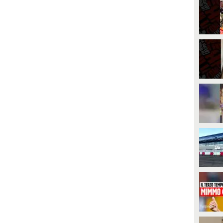
iretto le due sedute del Napoli
dal presidente della CONMEBOL,
el ritiro di Dimaro a causa di un
Alejandro Dominguez, sembra
eggero stato influenzale. Rinviata
svelare le prossime mosse della
nche la presentazione
FIFA in vista della Coppa del
ell'allenatore e del suo staff
centenario.
ecnico davanti ai tifosi prevista in
erata.