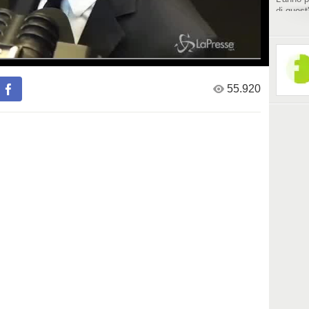
di quest
Sarebbe 
55.920