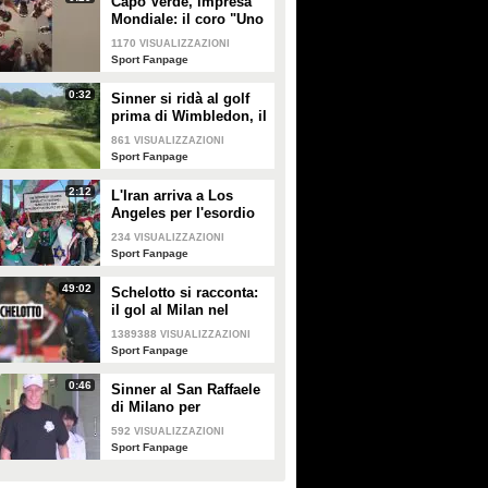
Capo Verde, impresa
Mondiale: il coro "Uno
per cento" celebra una
1170
VISUALIZZAZIONI
qualificazione storica
Sport Fanpage
0:32
Sinner si ridà al golf
prima di Wimbledon, il
risultato è esilarante
861
VISUALIZZAZIONI
Sport Fanpage
2:12
L'Iran arriva a Los
Angeles per l'esordio
ai Mondiali 2026 tra
234
VISUALIZZAZIONI
misure di sicurezza e
Sport Fanpage
proteste
49:02
Schelotto si racconta:
il gol al Milan nel
derby, gli scherzi di
1389388
VISUALIZZAZIONI
Cassano, le genialate
Sport Fanpage
di Mourinho
0:46
Sinner al San Raffaele
di Milano per
accertamenti dopo il
592
VISUALIZZAZIONI
malore al Roland
Sport Fanpage
Garros