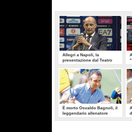
Allegri a Napoli, la
A
presentazione dal Teatro
"
San Carlo: "Il mercato?
L
Devo valutare la rosa"
q
La conferenza di presentazione
D
del nuovo allenatore azzurro Max
p
Allegri a Napoli dal San Carlo.
N
c
p
È morto Osvaldo Bagnoli, il
A
leggendario allenatore
d
dello scudetto dei miracoli
p
col Verona aveva 91 anni
c
È morto a 91 anni Osvaldo
M