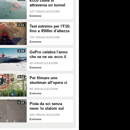
Ecco come si
attraversa un tunnel
d'acqua fino alla fine:
127
VISUALIZZAZIONI
cavalca l'onda!
Extreme
0:31
Test estremo per l'F16:
fino a 4500m d'altezza
in 11 secondi
757
VISUALIZZAZIONI
Extreme
4:56
GoPro celebra l'anno
che se ne va: ecco il
best of del 2015
45
VISUALIZZAZIONI
Extreme
0:32
Per filmare uno
stuntman all'opera ci
vuole un altro
95
VISUALIZZAZIONI
stuntman: il risultato
Extreme
finale è favoloso
0:34
Pista da sci senza
neve: lo slalom sul
percorso sterrato
323
VISUALIZZAZIONI
Extreme