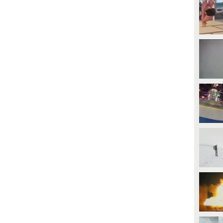
UARDA
PLAY
41450
• di
Fanpage.it Napoli
7725
• di
Sport Fanpage