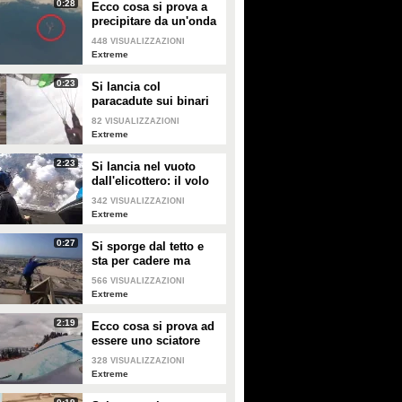
0:28
Ecco cosa si prova a
precipitare da un'onda
gigantesca: 13 metri in
448
VISUALIZZAZIONI
caduta libera
Extreme
0:23
Si lancia col
paracadute sui binari
ma atterra sul filo
82
VISUALIZZAZIONI
spinato
Extreme
2:23
Malagò: "Brutta figura su
Si lancia nel vuoto
Le vacanze di Kimi
dall'elicottero: il volo
Pirlo? Bisogna vedere chi
Antonelli in Sardegna
mozzafiato
l'ha fatta..."
342
VISUALIZZAZIONI
Extreme
0:27
Si sporge dal tetto e
PLAY
PLAY
sta per cadere ma
quello che fa è da
566
VISUALIZZAZIONI
52
• di
Sport Fanpage
2154
• di
Sport Fanpage
brividi
Extreme
2:19
Ecco cosa si prova ad
La Spagna batte l'Argentina
Federica Brignone e il
essere uno sciatore
e vince i Mondiali 2026
video denuncia
professionista
dell'emergenza termica sul
328
VISUALIZZAZIONI
Extreme
Cervino