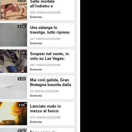
0:19
Salto mortale
GUARDA
PLAY
all'indietro e
atterraggio con
396
VISUALIZZAZIONI
flessione: un
24718
• di
Alessio Morra
144
• di
Sport Fanpage
Extreme
allenamento da
guerriera!
3:14
Una valanga lo
travolge, tutto ripreso
dalla sua action cam
117
VISUALIZZAZIONI
Extreme
2:19
Sospesi nel vuoto, in
volo su Las Vegas:
l'esperienza
657
VISUALIZZAZIONI
mozzafiato
Extreme
1:23
Mai così gelida, Gran
Bretagna travolta dalla
neve e dal ghiaccio
32
VISUALIZZAZIONI
Extreme
0:55
Lanciato nudo in
mezzo al fuoco:
immagini da brivido
970
VISUALIZZAZIONI
Extreme
0:38