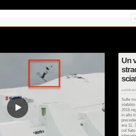
Un v
stra
scia
pubblicato
Sulle m
stabilit
2016 rag
in alto 
preceden
era 11, 
col fiat
interven