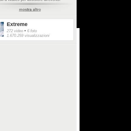
ideo:
https://www.youtube.com/watch?
mostra altro
CnR3y3A&nohtml5=False
Extreme
•
272 video
6 foto
1.670.259 visualizzazioni