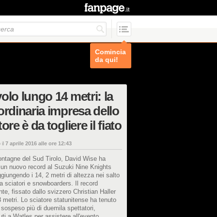
Comincia
da qui!
olo lungo 14 metri: la
ordinaria impresa dello
tore è da togliere il fiato
 il
7 aprile 2016 alle ore 12:43
ontagne del Sud Tirolo, David Wise ha
o un nuovo record al Suzuki Nine Knights
giungendo i 14, 2 metri di altezza nei salto
tra sciatori e snowboarders. Il record
te, fissato dallo svizzero Christian Haller
3 metri. Lo sciatore statunitense ha tenuto
o sospeso più di duemila spettatori,
uti a Watles per assistere all'evento.