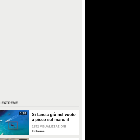
I
EXTREME
0:28
Si lancia giù nel vuoto
a picco sul mare: il
salto da brividi
1152
VISUALIZZAZIONI
Extreme