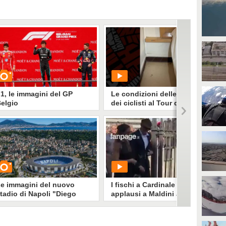
1, le immagini del GP
Le condizioni delle stanze
elgio
dei ciclisti al Tour de
France 2026
UARDA
PLAY
55209
• di
Alessio Morra
139
• di
Sport Fanpage
e immagini del nuovo
I fischi a Cardinale e gli
tadio di Napoli "Diego
applausi a Maldini ai
Armando Maradona"
funerali di Franco Baresi