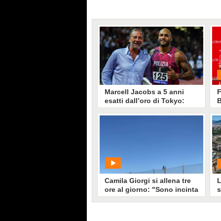
Marcell Jacobs a 5 anni
F
esatti dall’oro di Tokyo:
B
"Momento incredibile, ma
non guardo troppo al
passato"
In occasione del raduno azzurro,
G
Marcell Hacobs ha fatto il punto a
cinque anni esatti dall'impresa di
Tokyo, confermando di star
sentendo le medesime sensazioni.
E puntando dritto al terzo
Mondiale sui 100 metri.
Camila Giorgi si allena tre
L
ore al giorno: "Sono incinta
s
e dei medici mi seguono
sempre"