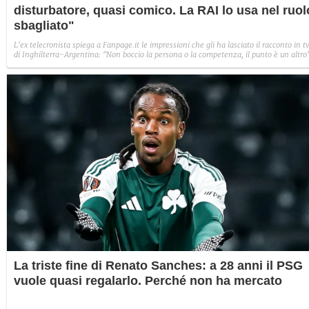
disturbatore, quasi comico. La RAI lo usa nel ruol
sbagliato"
L'ex telecronista spiega a Fanpage.it le impressioni che gli ha lasciato il racconto in t
di Inghilterra-Argentina: "Non boccio la persona o la competenza, il punto è un altro
La triste fine di Renato Sanches: a 28 anni il PSG
vuole quasi regalarlo. Perché non ha mercato