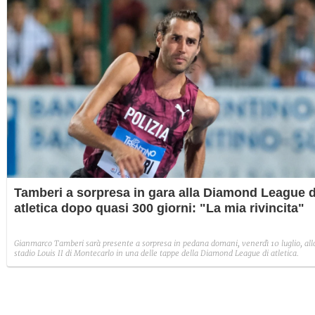
Tamberi a sorpresa in gara alla Diamond League d
atletica dopo quasi 300 giorni: "La mia rivincita"
Gianmarco Tamberi sarà presente a sorpresa in pedana domani, venerdì 10 luglio, all
stadio Louis II di Montecarlo in una delle tappe della Diamond League di atletica.