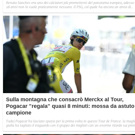
Renato Sanches era uno dei calciatori più promettenti del panorama europeo, adesso 
28 anni non lo vuole praticamente nessuno. Il PSG, col quale ha ancora un anno di
contratto, vorrebbe piazzarlo in ogni modo.
Sulla montagna che consacrò Merckx al Tour,
Pogacar "regala" quasi 8 minuti: mossa da astuto
campione
Tadej Pogacar ha lasciato spazio per la prima volta in questo Tour de France: la magl
gialla ha tagliato il traguardo con il gruppo dei migliori con un enorme ritardo sui prim
E anche sul Ballon d'Alsace, dove esplose la stella di Merckx, è rimasto nelle retrovie