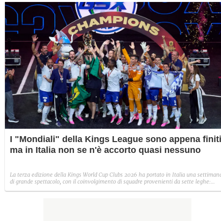
I "Mondiali" della Kings League sono appena finiti
ma in Italia non se n'è accorto quasi nessuno
La terza edizione della Kings World Cup Clubs 2026 ha portato in Italia una settiman
di grande spettacolo, con il coinvolgimento di squadre provenienti da sette leghe:
ottimo il riscontro dal vivo alla Kings League Arena di Cologno Monzese, meno i dati
online