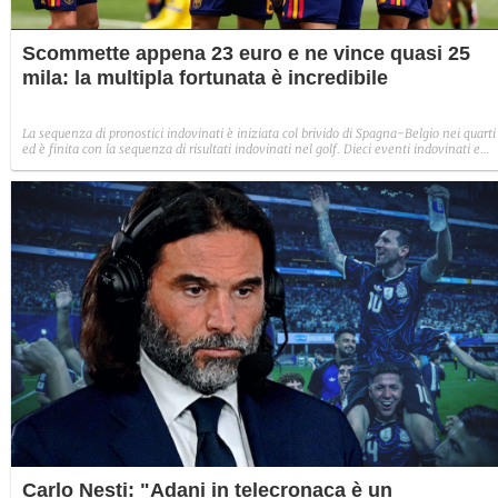
Scommette appena 23 euro e ne vince quasi 25
mila: la multipla fortunata è incredibile
La sequenza di pronostici indovinati è iniziata col brivido di Spagna-Belgio nei quarti
ed è finita con la sequenza di risultati indovinati nel golf. Dieci eventi indovinati e
tanti soldi in tasca con poco.
Carlo Nesti: "Adani in telecronaca è un