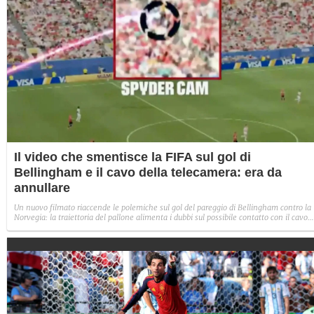
Il video che smentisce la FIFA sul gol di
Bellingham e il cavo della telecamera: era da
annullare
Un nuovo filmato riaccende le polemiche sul gol del pareggio di Bellingham contro la
Norvegia: la traiettoria del pallone alimenta i dubbi sul possibile contatto con il cavo
della Spidercam. La FIFA ha difeso la decisione arbitrale, ma le immagini continuano 
dividere tifosi ed esperti.