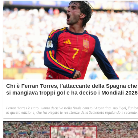
Chi è Ferran Torres, l'attaccante della Spagna che
si mangiava troppi gol e ha deciso i Mondiali 2026
Ferran Torres è stato l'uomo decisivo nella finale contro l'Argentina: suo il gol, l'unico
in questa edizione, che ha piegato le resistenze della Scaloneta regalando il secondo
titolo iridato alla Spagna. Da vero "tiburòn" dell'area di rigore