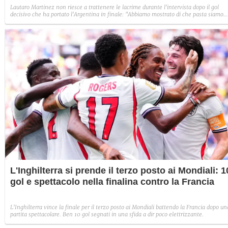
Lautaro Martinez non riesce a trattenere le lacrime durante l'intervista dopo il gol
decisivo che ha portato l'Argentina in finale: "Abbiamo mostrato di che pasta siamo
fatti"
L'Inghilterra si prende il terzo posto ai Mondiali: 1
gol e spettacolo nella finalina contro la Francia
L'Inghilterra vince la finale per il terzo posto ai Mondiali battendo la Francia dopo un
partita spettacolare. Ben 10 gol segnati in una sfida a dir poco elettrizzante.