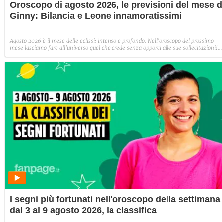
Oroscopo di agosto 2026, le previsioni del mese d
Ginny: Bilancia e Leone innamoratissimi
Agosto 2026 è il mese delle eclissi: intenso e profondo. Nell'oroscopo del prossimo
mese lasciamo fare all'universo quel che crede senza opporci alle sue sollecitazioni!
Venere passa in Bilancia, Mercurio in Leone e Marte in Cancro: aspettiamoci un mes
bollente!
I segni più fortunati nell'oroscopo della settimana
dal 3 al 9 agosto 2026, la classifica