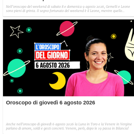
Nell’oroscopo del weekend di sabato 8 e domenica 9 agosto 2026, Gemelli e Leone
sono pieni di grinta. Il segno fortunato del weekend è il Leone, mentre quello
sfortunato il Capricorno.
Oroscopo di giovedì 6 agosto 2026
Anche nell'oroscopo di giovedì 6 agosto 2026 la Luna in Toro e la Venere in Vergine
parlano di amore, soldi e gesti concreti. Venere, però, dopo le 19 passa in Bilancia!