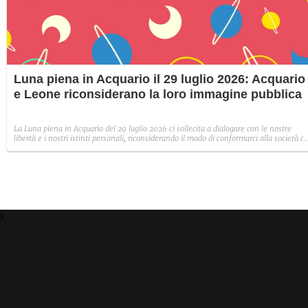
Luna piena in Acquario il 29 luglio 2026: Acquario
e Leone riconsiderano la loro immagine pubblica
La Luna piena in Acquario del 29 luglio 2026 ci sollecita a dialogare con le nostre
libertà e i nostri istinti personali, riconsiderando il modo di conformarci alla società c
ci circonda. I segni più toccati da questo plenilunio sono i segni fissi: Leone, Acquario,
Toro e Scorpione.
)