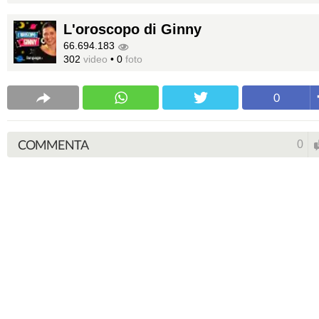
L'oroscopo di Ginny
66.694.183
302
video
•
0
foto
0
COMMENTA
0