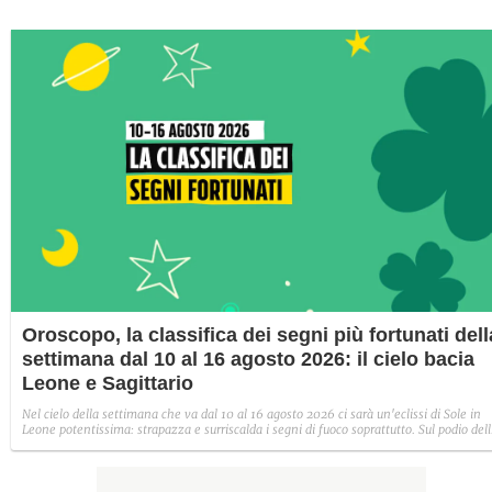
Oroscopo, la classifica dei segni più fortunati dell
settimana dal 10 al 16 agosto 2026: il cielo bacia
Leone e Sagittario
Nel cielo della settimana che va dal 10 al 16 agosto 2026 ci sarà un'eclissi di Sole in
Leone potentissima: strapazza e surriscalda i segni di fuoco soprattutto. Sul podio del
classifica dei segni più fortunati, questa settimana trionfano Leone, Gemelli e
Sagittario.