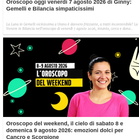
Oroscopo oggi venerdì 7 agosto 2026 di Ginny:
Gemelli e Bilancia simpaticissimi
La Luna in Gemelli vicinissima a Urano è davvero frizzante, a tratti incontenibile! La
Venere in Bilancia nell'oroscopo di venerdì 7 agosto 2026, intanto, cerca e dona
armonia. Il segno fortunato sono i Gemelli, mentre il segno sfortunato il Sagittario.
Oroscopo del weekend, il cielo di sabato 8 e
domenica 9 agosto 2026: emozioni dolci per
Cancro e Scorpione