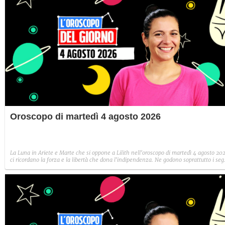
Oroscopo di martedì 4 agosto 2026
La Luna in Ariete e Marte che si oppone a Lilith nell'oroscopo di martedì 4 agosto 20
ci ricordano la forza e la libertà che dona l'indipendenza. Ne godono soprattutto i seg
di fuoco: Ariete, Leone e Sagittario.