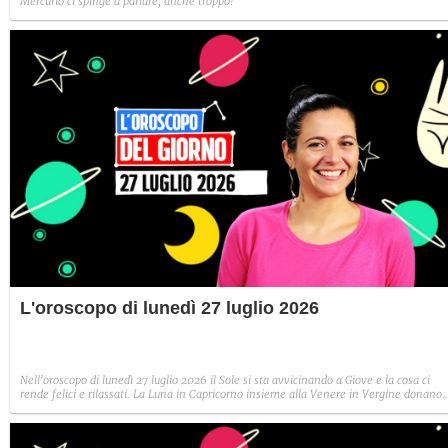
Mercurio ci spinge a parlare, anche troppo!
L'oroscopo di lunedì 27 luglio 2026
Nell'oroscopo di lunedì 27 luglio 2026 il Sole si sta avvicinando a Giove e la cosa ci
rende felici e rilassati. La Luna in Capricorno insieme alla Venere in Vergine donano
grande stabilità e amorevolezza soprattutto ai segni di terra: Toro, Vergine e
Capricorno.