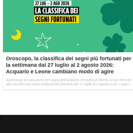
Oroscopo, la classifica dei segni più fortunati per
la settimana dal 27 luglio al 2 agosto 2026:
Acquario e Leone cambiano modo di agire
Aspettando la Luna piena nel segno dell'Acquario che parla di libertà, eccoci ritrovati
alla classifica dei segni zodiacali più fortunati dal 27 luglio al 2 agosto 2026: i segni
baciati da Venere restano Vergine e Capricorno.
)