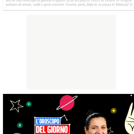
Anche nell'oroscopo di giovedì 6 agosto 2026 la Luna in Toro e la Venere in Vergine
parlano di amore, soldi e gesti concreti. Venere, però, dopo le 19 passa in Bilancia! Il
segno fortunato di oggi è il Capricorno, mentre il segno sfortunato è l'Acquario.