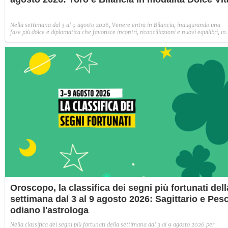
Nella settimana dal 3 al 9 agosto 2026, Venere entra in Bilancia, inaugurando una
fase più dolce e diplomatica che favorisce incontri, riconciliazioni e nuovi equilibri, in
particolare per i segni d'Aria (Gemelli, Bilancia e Acquario).
Oroscopo, la classifica dei segni più fortunati dell
settimana dal 3 al 9 agosto 2026: Sagittario e Pesc
odiano l'astrologa
Nella classifica dei segni più fortunati della settimana dal 3 al 9 agosto 2026 per