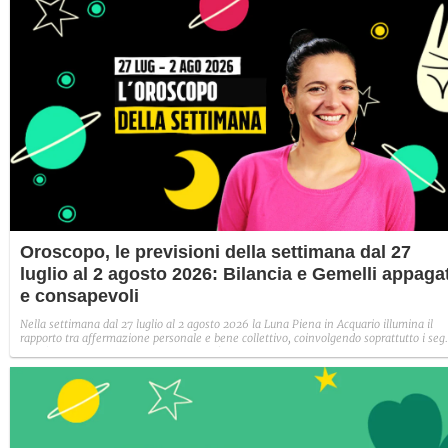
Oroscopo, le previsioni della settimana dal 27
luglio al 2 agosto 2026: Bilancia e Gemelli appagat
e consapevoli
Nella settimana dal 27 luglio al 2 agosto 2026 la Luna Piena in Acquario illumina il
rapporto tra affermazione personale e bene collettivo, coinvolgendo soprattutto i seg
fissi (Toro, Leone, Scorpione e Acquario). Sono chiamati a trovare un nuovo equilibrio
tra ciò che desiderano per sé e ciò che condividono con gli altri.