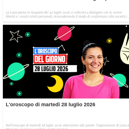
La Luna piena in Acquario del 29 luglio 2026 ci sollecita a dialogare con le nostre
libertà e i nostri istinti personali, riconsiderando il modo di conformarci alla società c
ci circonda. I segni più toccati da questo plenilunio sono i segni fissi: Leone, Acquario,
Toro e Scorpione.
L'oroscopo di martedì 28 luglio 2026
Nell'oroscopo di martedì 28 luglio 2026 attenzione alle parole: l'opposizione di Luna 