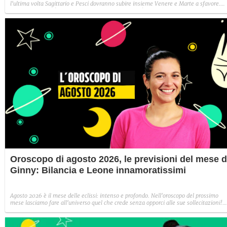
l'ultima volta Sagittario e Pesci dovranno subire insieme Venere e Marte a sfavore.
Abbiate pazienza! Venere, invece, passa in Bilancia!
Oroscopo di agosto 2026, le previsioni del mese d
Ginny: Bilancia e Leone innamoratissimi
Agosto 2026 è il mese delle eclissi: intenso e profondo. Nell'oroscopo del prossimo
mese lasciamo fare all'universo quel che crede senza opporci alle sue sollecitazioni!
Venere passa in Bilancia, Mercurio in Leone e Marte in Cancro: aspettiamoci un mes
bollente!