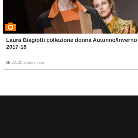
Laura Biagiotti collezione donna Autunno/Inverno
2017-18
3.525
di
Stile e trend
)