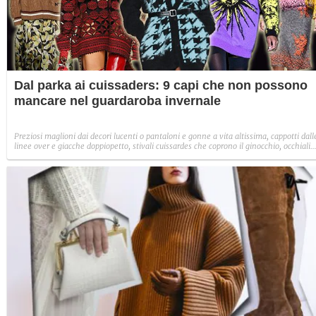
Dal parka ai cuissaders: 9 capi che non possono
mancare nel guardaroba invernale
Preziosi maglioni dai decori lucenti o pantaloni e gonne a vita altissima, cappotti dall
linee over e giacche doppiopetto, stivali cuissardes che coprono il ginocchio, occhiali
tondi e micro borse da portare a mano, ecco gli abiti e gli accessori che non possono
mancare nel guardaroba femminile per l'Autunno/Inverno 2017-2018