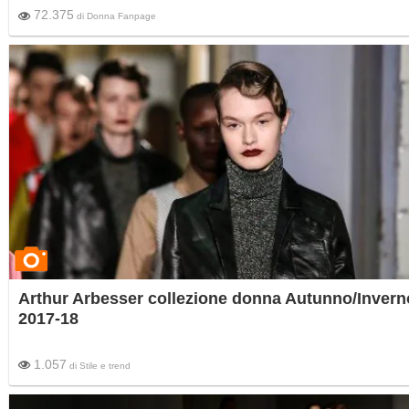
72.375
di
Donna Fanpage
Arthur Arbesser collezione donna Autunno/Invern
2017-18
1.057
di
Stile e trend