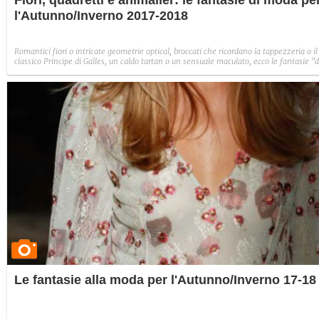
Fiori, quadretti e animalier: le fantasie di moda pe
l'Autunno/Inverno 2017-2018
Romantici fiori o intricate geometrie optical, broccati che ricordano la tappezzeria o il
classico Principe di Galles, un caldo tartan o un sensuale maculato, ecco le fantasie "
avere", le stampe e i disegni che andranno di moda il prossimo Autunno/Inverno
2017-2018.
Le fantasie alla moda per l'Autunno/Inverno 17-18