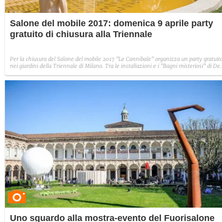
Salone del mobile 2017: domenica 9 aprile party
gratuito di chiusura alla Triennale
Per la chiusura del Salone del mobile 2017 "Le Cannibale" organizza un party gratuit
nei giardini della Triennale di Milano. Tra le installazioni e i "Bagni misteriosi" di De
Chirico si esibiranno tre dei migliori dj italiani di musica elettronica.
Uno sguardo alla mostra-evento del Fuorisalone