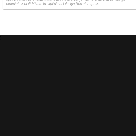
mondiale e fa di Milano la capitale del design fino al 9 aprile.
)