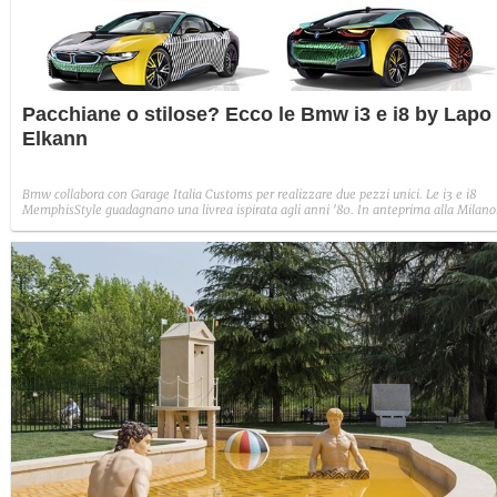
Pacchiane o stilose? Ecco le Bmw i3 e i8 by Lapo
Elkann
Bmw collabora con Garage Italia Customs per realizzare due pezzi unici. Le i3 e i8
MemphisStyle guadagnano una livrea ispirata agli anni '80. In anteprima alla Milano
Design Week 2017.