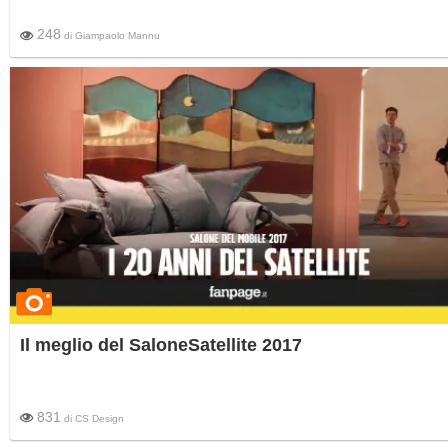
248
di
Giampaolo Mannu
Il meglio del SaloneSatellite 2017
831
di
CS Design