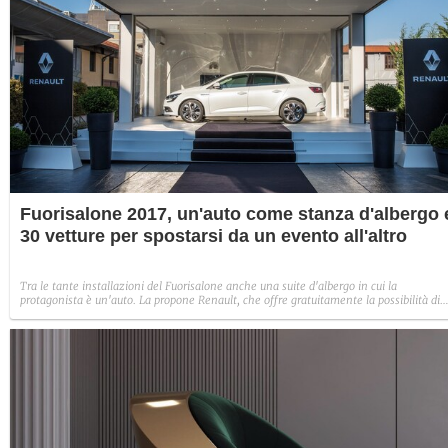
Fuorisalone 2017, un'auto come stanza d'albergo 
30 vetture per spostarsi da un evento all'altro
Tra le tante installazioni del Fuorisalone anche una suite d'albergo in cui la
protagonista è un'auto. La propone Renault, che offre gratuitamente la possibilità di
provarla. A disposizione dei visitatori del Fuorisalone anche 30 vetture della casa
francese da poter noleggiare gratuitamente per spostarsi da un evento all'altro, con
tanto di autista a disposizione.