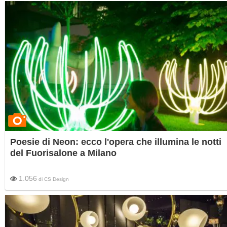
Poesie di Neon: ecco l'opera che illumina le notti
del Fuorisalone a Milano
1.056
di
CS Design