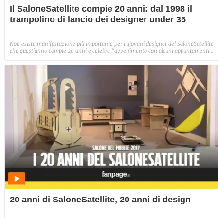
Il SaloneSatellite compie 20 anni: dal 1998 il
trampolino di lancio dei designer under 35
Non esiste manifestazione più importante per i giovani designer del SaloneSatellite
che quest'anno compie 20 anni e celebra l'avvenimento con alcuni appuntamenti
unici ed imperdibili.
20 anni di SaloneSatellite, 20 anni di design