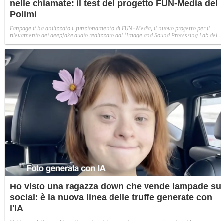
nelle chiamate: il test del progetto FUN-Media del
Polimi
Fanpage.it ha anilizzato il funzionamento di FUN-Media, il nuovo progetto per il
rilevamento dei deepfake audio realizzato dal ’Image and Sound Processing Lab del
Politecnico di Milano. Abbiamo creato un audio fake per capire se effettivamente
veniva riconosciuto come tale.
Ho visto una ragazza down che vende lampade su
social: è la nuova linea delle truffe generate con
l'IA