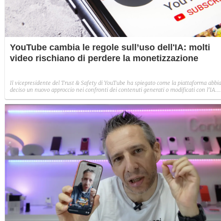
YouTube cambia le regole sull’uso dell'IA: molti
video rischiano di perdere la monetizzazione
Il vicepresidente del Trust & Safety di YouTube ha spiegato come la piattaforma abbi
deciso un nuovo approccio nei confronti dei contenuti generati o modificati con l'IA.
Nessun bando preventivo, ma i video ripetitivi, manipolatori e che trattano temi
sensibili non saranno più monetizzabili.