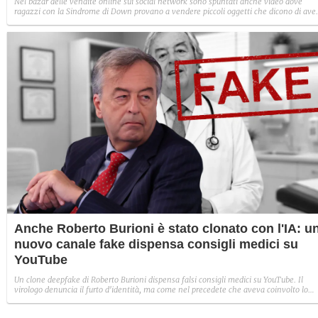
Nel bazar delle vendite online sui social network sono spuntati anche video dove
ragazzi con la Sindrome di Down provano a vendere piccoli oggetti che dicono di ave
costruito con le loro mani. Nello specifico parliamo di una lampada da tavolo. Nel
profilo non c'è niente di reale.
Anche Roberto Burioni è stato clonato con l'IA: u
nuovo canale fake dispensa consigli medici su
YouTube
Un clone deepfake di Roberto Burioni dispensa falsi consigli medici su YouTube. Il
virologo denuncia il furto d'identità, ma come nel precedete che aveva coinvolto lo
psichiatra Paolo Crepet, la rimozione del canale è piuttosto complessa.