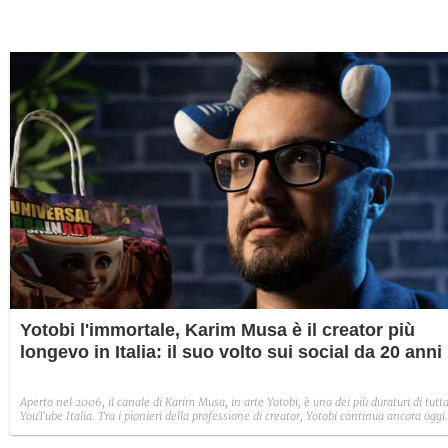
Yotobi l'immortale, Karim Musa è il creator più
longevo in Italia: il suo volto sui social da 20 anni
Aperto nel 2006, il canale di Karim Musa, in arte Yotobi, è uno dei più duraturi di tutt
YouTube Italia. Tra i pionieri della professione di creator, Yotobi continua ancora oggi
ad essere un punto di riferimento per la sua fedele pur senza cedere alle lusinghe del
mainstream.