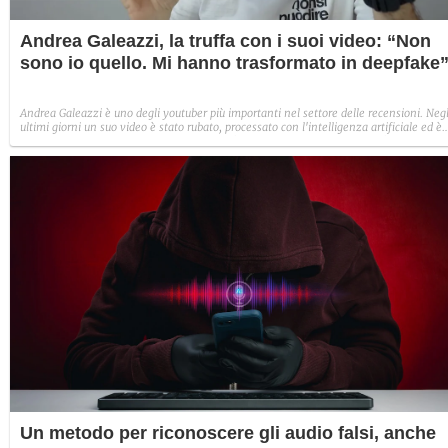
Andrea Galeazzi, la truffa con i suoi video: “Non
sono io quello. Mi hanno trasformato in deepfake
Andrea Galeazzi è uno degli youtuber più importanti nel settore delle recensioni. Negl
ultimi giorni un suo video è stato rubato, processato con l'intelligenza artificiale ed è
diventato un deepfake che sponsorizza un'applicazione legata al gioco d'azzardo.
Un metodo per riconoscere gli audio falsi, anche