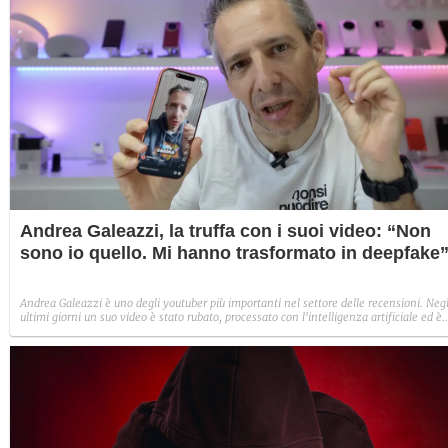
Andrea Galeazzi, la truffa con i suoi video: “Non
sono io quello. Mi hanno trasformato in deepfake
Andrea Galeazzi è uno degli youtuber più importanti nel settore delle recensioni. Negl
ultimi giorni un suo video è stato rubato, processato con l'intelligenza artificiale ed è
diventato un deepfake che sponsorizza un'applicazione legata al gioco d'azzardo.