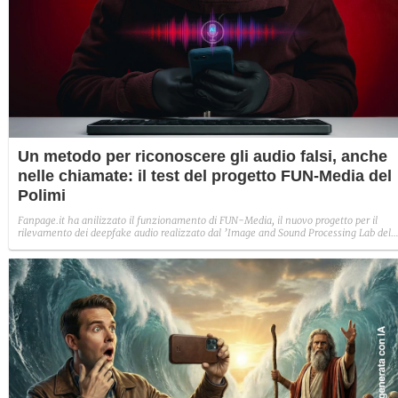
Un metodo per riconoscere gli audio falsi, anche
nelle chiamate: il test del progetto FUN-Media del
Polimi
Fanpage.it ha anilizzato il funzionamento di FUN-Media, il nuovo progetto per il
rilevamento dei deepfake audio realizzato dal ’Image and Sound Processing Lab del
Politecnico di Milano. Abbiamo creato un audio fake per capire se effettivamente
veniva riconosciuto come tale.