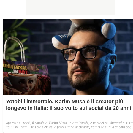
Yotobi l'immortale, Karim Musa è il creator più
longevo in Italia: il suo volto sui social da 20 anni
Aperto nel 2006, il canale di Karim Musa, in arte Yotobi, è uno dei più duraturi di tutt
YouTube Italia. Tra i pionieri della professione di creator, Yotobi continua ancora oggi
ad essere un punto di riferimento per la sua fedele pur senza cedere alle lusinghe del