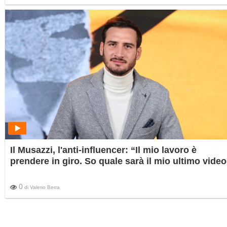
Sanremo. Non è una clip recente: risale al 2011. Ora la piccola protagonista della clip 
18 anni.
Il Musazzi, l'anti-influencer: “Il mio lavoro è
prendere in giro. So quale sarà il mio ultimo video
0
di
Valerio Berra