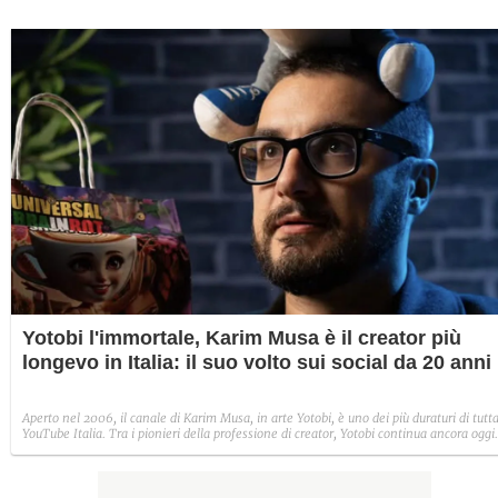
Yotobi l'immortale, Karim Musa è il creator più
longevo in Italia: il suo volto sui social da 20 anni
Aperto nel 2006, il canale di Karim Musa, in arte Yotobi, è uno dei più duraturi di tutt
YouTube Italia. Tra i pionieri della professione di creator, Yotobi continua ancora oggi
ad essere un punto di riferimento per la sua fedele pur senza cedere alle lusinghe del
mainstream.