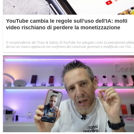
YouTube cambia le regole sull’uso dell'IA: molti
video rischiano di perdere la monetizzazione
Il vicepresidente del Trust & Safety di YouTube ha spiegato come la piattaforma abbi
deciso un nuovo approccio nei confronti dei contenuti generati o modificati con l'IA.
Nessun bando preventivo, ma i video ripetitivi, manipolatori e che trattano temi
sensibili non saranno più monetizzabili.