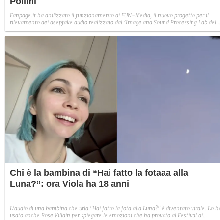
Polimi
Fanpage.it ha anilizzato il funzionamento di FUN-Media, il nuovo progetto per il
rilevamento dei deepfake audio realizzato dal ’Image and Sound Processing Lab del
Politecnico di Milano. Abbiamo creato un audio fake per capire se effettivamente
veniva riconosciuto come tale.
Chi è la bambina di “Hai fatto la fotaaa alla
Luna?”: ora Viola ha 18 anni
L'audio di una bambina che urla "Hai fatto la fota alla Luna?" è diventato virale. Lo h
usato anche Rose Villain per spiegare le emozioni che ha provato al Festival di