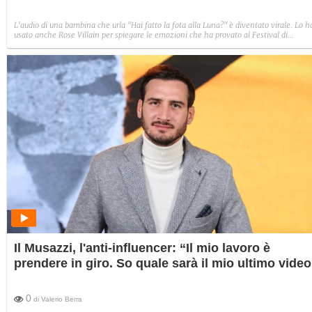
L'audio di una bambina che urla "Hai fatto la fota alla Luna?" è diventato virale. Lo h
usato anche Rose Villain per spiegare le emozioni che ha provato al Festival di
Sanremo. Non è una clip recente: risale al 2011. Ora la piccola protagonista della clip 
18 anni.
Il Musazzi, l'anti-influencer: “Il mio lavoro è
prendere in giro. So quale sarà il mio ultimo video
0
di
Valerio Berra