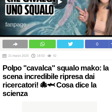
0
21 marzo 2025
18:53
42
Polpo "cavalca" squalo mako: la
scena incredibile ripresa dai
ricercatori! 🐙🦈 Cosa dice la
scienza