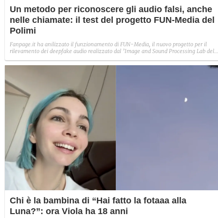
Un metodo per riconoscere gli audio falsi, anche
nelle chiamate: il test del progetto FUN-Media del
Polimi
Fanpage.it ha anilizzato il funzionamento di FUN-Media, il nuovo progetto per il
rilevamento dei deepfake audio realizzato dal ’Image and Sound Processing Lab del
Politecnico di Milano. Abbiamo creato un audio fake per capire se effettivamente
veniva riconosciuto come tale.
Chi è la bambina di “Hai fatto la fotaaa alla
Luna?”: ora Viola ha 18 anni