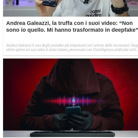
Andrea Galeazzi, la truffa con i suoi video: “Non
sono io quello. Mi hanno trasformato in deepfake
Andrea Galeazzi è uno degli youtuber più importanti nel settore delle recensioni. Negl
ultimi giorni un suo video è stato rubato, processato con l'intelligenza artificiale ed è
diventato un deepfake che sponsorizza un'applicazione legata al gioco d'azzardo.