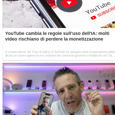
YouTube cambia le regole sull’uso dell'IA: molti
video rischiano di perdere la monetizzazione
Il vicepresidente del Trust & Safety di YouTube ha spiegato come la piattaforma abbi
deciso un nuovo approccio nei confronti dei contenuti generati o modificati con l'IA.
Nessun bando preventivo, ma i video ripetitivi, manipolatori e che trattano temi
sensibili non saranno più monetizzabili.