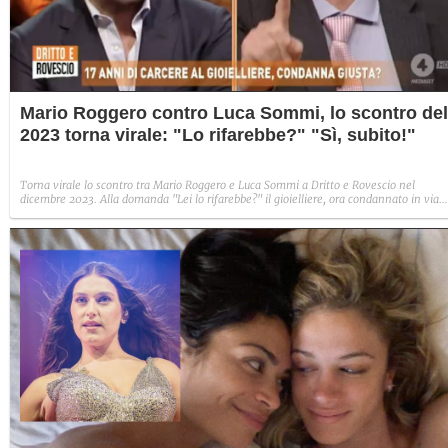
Mario Roggero contro Luca Sommi, lo scontro del
2023 torna virale: "Lo rifarebbe?" "Sì, subito!"
Torna virale lo scontro tra Mario Roggero e Luca Sommi a Dritto e Rovescio nel
dicembre 2023. Alla domanda "Lei lo rifarebbe?" il gioielliere, ora condannato in via
definitiva, rispose: "Sì, subito".