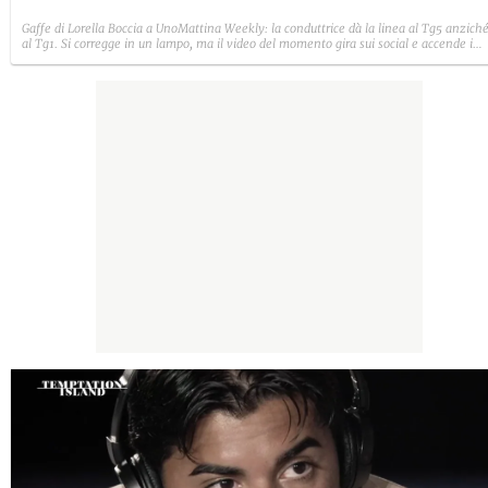
Gaffe di Lorella Boccia a UnoMattina Weekly: la conduttrice dà la linea al Tg5 anzich
al Tg1. Si corregge in un lampo, ma il video del momento gira sui social e accende i
commenti sulla rete.