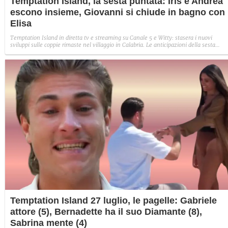
Temptation Island, la sesta puntata: Iris e Andrea
escono insieme, Giovanni si chiude in bagno con
Elisa
Temptation Island in diretta tv e streaming su Canale 5 e Witty: stasera i nuovi
sviluppi sulle coppie rimaste nel villaggio in Calabria. Le anticipazioni della sesta
puntata: Iris torna con Andrea ed escono insieme, Diamante vuole sposare Bernadett
Sabrina rifiuta il falò con Giovanni e si avvicina a Lory.
Temptation Island 27 luglio, le pagelle: Gabriele
attore (5), Bernadette ha il suo Diamante (8),
Sabrina mente (4)