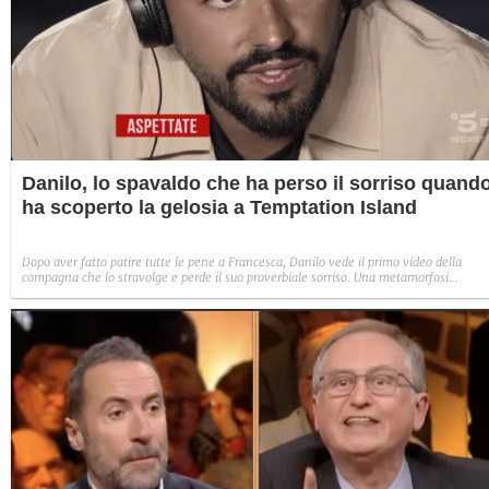
Danilo, lo spavaldo che ha perso il sorriso quand
ha scoperto la gelosia a Temptation Island
Dopo aver fatto patire tutte le pene a Francesca, Danilo vede il primo video della
compagna che lo stravolge e perde il suo proverbiale sorriso. Una metamorfosi
improvvisa che, a suo modo, è simbolo del programma.