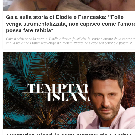
Gaia sulla storia di Elodie e Franceska: "Folle
venga strumentalizzata, non capisco come l'amor
possa fare rabbia"
Gaia si schiera dalla parte di Elodie e "trova folle" che la storia d'amore della cantant
con la ballerina Franceska venga strumentalizzata, non capendo come sia possibile
indignarsi davanti all'amore.