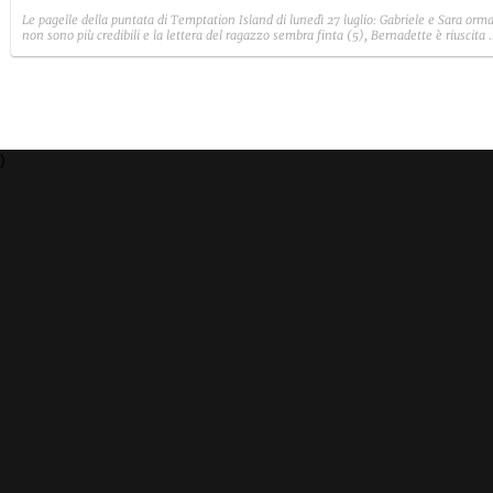
Le pagelle della puntata di Temptation Island di lunedì 27 luglio: Gabriele e Sara orma
non sono più credibili e la lettera del ragazzo sembra finta (5), Bernadette è riuscita 
avere il suo Diamante (8) e Sabrina ha negato il bacio con Lory, tradendo di fatto sia
Giovanni che se stessa in un solo momento (4).
)