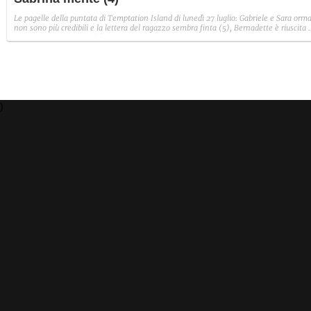
Le pagelle della puntata di Temptation Island di lunedì 27 luglio: Gabriele e Sara orma
non sono più credibili e la lettera del ragazzo sembra finta (5), Bernadette è riuscita 
avere il suo Diamante (8) e Sabrina ha negato il bacio con Lory, tradendo di fatto sia
Giovanni che se stessa in un solo momento (4).
)