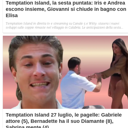
Temptation Island, la sesta puntata: Iris e Andrea
escono insieme, Giovanni si chiude in bagno con
Elisa
Temptation Island in diretta tv e streaming su Canale 5 e Witty: stasera i nuovi
sviluppi sulle coppie rimaste nel villaggio in Calabria. Le anticipazioni della sesta
puntata: Iris torna con Andrea ed escono insieme, Diamante vuole sposare Bernadett
Sabrina rifiuta il falò con Giovanni e si avvicina a Lory.
Temptation Island 27 luglio, le pagelle: Gabriele
attore (5), Bernadette ha il suo Diamante (8),
Sabrina mente (4)