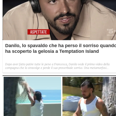
Danilo, lo spavaldo che ha perso il sorriso quand
ha scoperto la gelosia a Temptation Island
Dopo aver fatto patire tutte le pene a Francesca, Danilo vede il primo video della
compagna che lo stravolge e perde il suo proverbiale sorriso. Una metamorfosi
improvvisa che, a suo modo, è simbolo del programma.