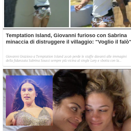
Temptation Island, Giovanni furioso con Sabrina
minaccia di distruggere il villaggio: "Voglio il falò
Giovanni Grazioso a Temptation Island 2026 perde le staffe davanti alle immagini
della fidanzata Sabrina Soussi sempre più vicina al single Lory e sbotta con la
produzione: "Metto il villaggio sotto sopra. Non è una minaccia, è un avvertimento".