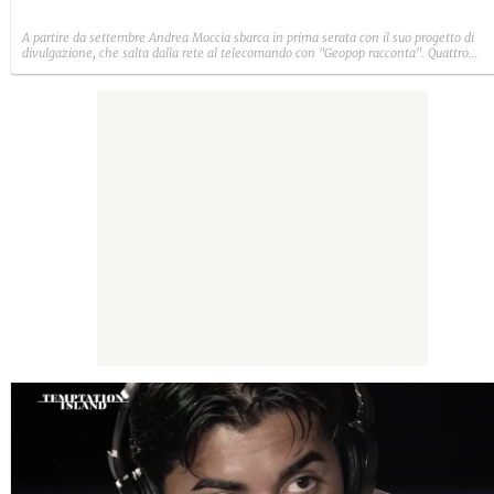
A partire da settembre Andrea Moccia sbarca in prima serata con il suo progetto di
divulgazione, che salta dalla rete al telecomando con "Geopop racconta". Quattro
speciali per offrire un punto di vista diverso su quattro eventi tragici della storia
recente.