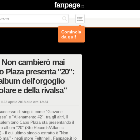
Comincia
da qui!
 Non cambierò mai
 Plaza presenta "20":
'album dell'orgoglio
lare e della rivalsa"
 il
22 aprile 2018 alle ore 12:34
 successo di singoli come "Giovane
se" e "Allenamento #2", tra gli altri, il
salernitano Capo Plaza sta presentando il
o album "20" (Sto Records/Atlantic
 - il cui ultimo singolo estratto è "Non
 mai” - negli store Feltrinelli. Fanpage.it lo