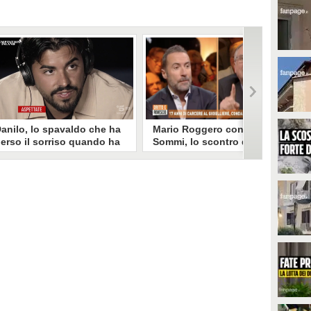
anilo, lo spavaldo che ha
Mario Roggero contro Luca
erso il sorriso quando ha
Sommi, lo scontro del 2023
coperto la gelosia a
torna virale: "Lo
emptation Island
rifarebbe?" "Sì, subito!"
opo aver fatto patire tutte le
Torna virale lo scontro tra Mario
ene a Francesca, Danilo vede il
Roggero e Luca Sommi a Dritto e
rimo video della compagna che
Rovescio nel dicembre 2023. Alla
o stravolge e perde il suo
domanda "Lei lo rifarebbe?" il
roverbiale sorriso. Una
gioielliere, ora condannato in via
etamorfosi improvvisa che, a
definitiva, rispose: "Sì, subito".
uo modo, è simbolo del
rogramma.