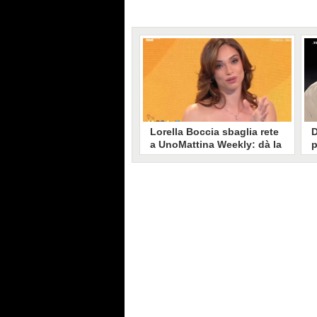
Lorella Boccia sbaglia rete
D
a UnoMattina Weekly: dà la
p
linea al Tg5 invece che al
s
Tg1
T
Gaffe di Lorella Boccia a
D
UnoMattina Weekly: la conduttrice
p
dà la linea al Tg5 anziché al Tg1.
p
Si corregge in un lampo, ma il
l
video del momento gira sui social
p
e accende i commenti sulla rete.
m
s
p