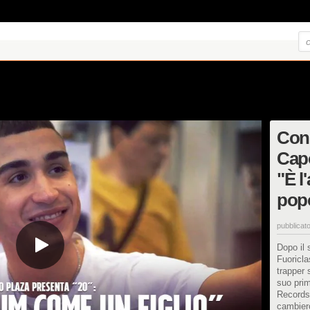
Con
Capo
"È l
popo
pubblicato
Dopo il
Fuoriclas
trapper 
suo prim
Records)
cambierò