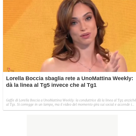
Lorella Boccia sbaglia rete a UnoMattina Weekly:
dà la linea al Tg5 invece che al Tg1
Gaffe di Lorella Boccia a UnoMattina Weekly: la conduttrice dà la linea al Tg5 anzich
al Tg1. Si corregge in un lampo, ma il video del momento gira sui social e accende i
commenti sulla rete.