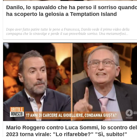
Danilo, lo spavaldo che ha perso il sorriso quand
ha scoperto la gelosia a Temptation Island
Dopo aver fatto patire tutte le pene a Francesca, Danilo vede il primo video della
compagna che lo stravolge e perde il suo proverbiale sorriso. Una metamorfosi
improvvisa che, a suo modo, è simbolo del programma.
Mario Roggero contro Luca Sommi, lo scontro del
2023 torna virale: "Lo rifarebbe?" "Sì, subito!"