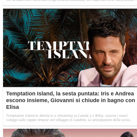
indignarsi davanti all'amore.
Temptation Island, la sesta puntata: Iris e Andrea
escono insieme, Giovanni si chiude in bagno con
Elisa
Temptation Island in diretta tv e streaming su Canale 5 e Witty: stasera i nuovi
sviluppi sulle coppie rimaste nel villaggio in Calabria. Le anticipazioni della sesta
puntata: Iris torna con Andrea ed escono insieme, Diamante vuole sposare Bernadett
Sabrina rifiuta il falò con Giovanni e si avvicina a Lory.