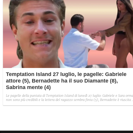
Temptation Island 27 luglio, le pagelle: Gabriele
attore (5), Bernadette ha il suo Diamante (8),
Sabrina mente (4)
Le pagelle della puntata di Temptation Island di lunedì 27 luglio: Gabriele e Sara orma
non sono più credibili e la lettera del ragazzo sembra finta (5), Bernadette è riuscita 
avere il suo Diamante (8) e Sabrina ha negato il bacio con Lory, tradendo di fatto sia
Giovanni che se stessa in un solo momento (4).