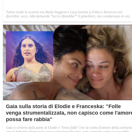
Torna virale lo scontro tra Mario Roggero e Luca Sommi a Dritto e Rovescio nel
dicembre 2023. Alla domanda "Lei lo rifarebbe?" il gioielliere, ora condannato in via
definitiva, rispose: "Sì, subito".
Gaia sulla storia di Elodie e Franceska: "Folle
venga strumentalizzata, non capisco come l'amor
possa fare rabbia"
Gaia si schiera dalla parte di Elodie e "trova folle" che la storia d'amore della cantant
con la ballerina Franceska venga strumentalizzata, non capendo come sia possibile