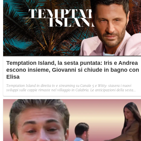
Temptation Island, la sesta puntata: Iris e Andrea
escono insieme, Giovanni si chiude in bagno con
Elisa
Temptation Island in diretta tv e streaming su Canale 5 e Witty: stasera i nuovi
sviluppi sulle coppie rimaste nel villaggio in Calabria. Le anticipazioni della sesta
puntata: Iris torna con Andrea ed escono insieme, Diamante vuole sposare Bernadett
Sabrina rifiuta il falò con Giovanni e si avvicina a Lory.