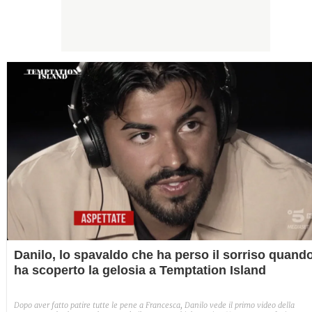
Danilo, lo spavaldo che ha perso il sorriso quand
ha scoperto la gelosia a Temptation Island
Dopo aver fatto patire tutte le pene a Francesca, Danilo vede il primo video della