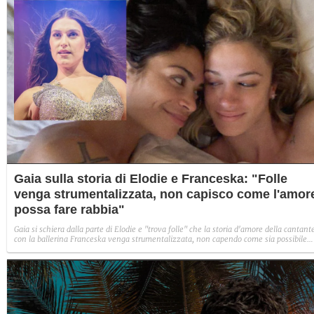
Gaia sulla storia di Elodie e Franceska: "Folle
venga strumentalizzata, non capisco come l'amor
possa fare rabbia"
Gaia si schiera dalla parte di Elodie e "trova folle" che la storia d'amore della cantant
con la ballerina Franceska venga strumentalizzata, non capendo come sia possibile
indignarsi davanti all'amore.