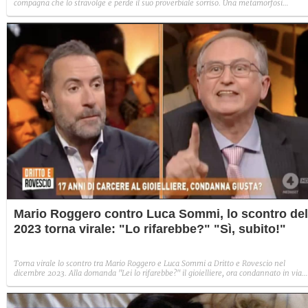
compagna che lo stravolge e perde il suo proverbiale sorriso. Una metamorfosi
improvvisa che, a suo modo, è simbolo del programma.
Mario Roggero contro Luca Sommi, lo scontro del
2023 torna virale: "Lo rifarebbe?" "Sì, subito!"
Torna virale lo scontro tra Mario Roggero e Luca Sommi a Dritto e Rovescio nel
dicembre 2023. Alla domanda "Lei lo rifarebbe?" il gioielliere, ora condannato in via
definitiva, rispose: "Sì, subito".