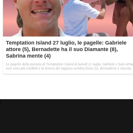
Temptation Island 27 luglio, le pagelle: Gabriele
attore (5), Bernadette ha il suo Diamante (8),
Sabrina mente (4)
Le pagelle della puntata di Temptation Island di lunedì 27 luglio: Gabriele e Sara orma
non sono più credibili e la lettera del ragazzo sembra finta (5), Bernadette è riuscita 
avere il suo Diamante (8) e Sabrina ha negato il bacio con Lory, tradendo di fatto sia
Giovanni che se stessa in un solo momento (4).
)