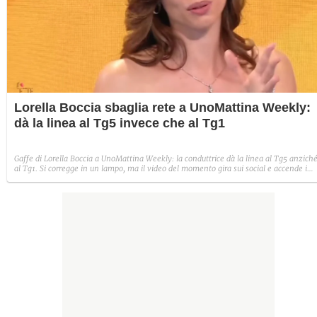
Lorella Boccia sbaglia rete a UnoMattina Weekly:
dà la linea al Tg5 invece che al Tg1
Gaffe di Lorella Boccia a UnoMattina Weekly: la conduttrice dà la linea al Tg5 anzich
al Tg1. Si corregge in un lampo, ma il video del momento gira sui social e accende i
commenti sulla rete.