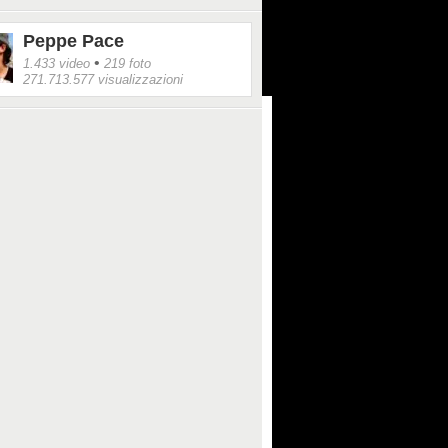
Peppe Pace
•
1.433 video
219 foto
271.713.577 visualizzazioni