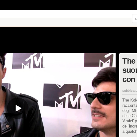
The
suon
con 
pubblicato
The Kolo
racconta
degli M
delle Ca
'Amici' 
dell'incr
a qualc