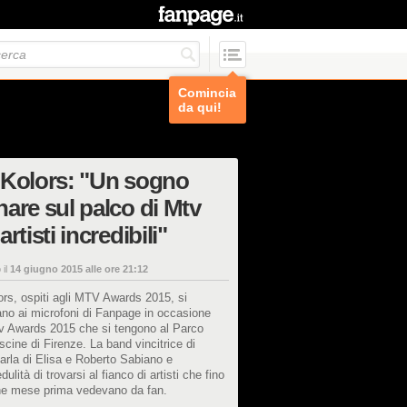
Comincia
da qui!
 Kolors: "Un sogno
are sul palco di Mtv
artisti incredibili"
 il
14 giugno 2015 alle ore 21:12
rs, ospiti agli MTV Awards 2015, si
no ai microfoni di Fanpage in occasione
tv Awards 2015 che si tengono al Parco
scine di Firenze. La band vincitrice di
parla di Elisa e Roberto Sabiano e
edulità di trovarsi al fianco di artisti che fino
he mese prima vedevano da fan.