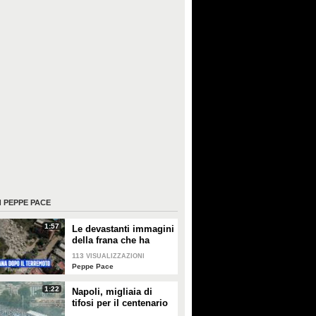
I
PEPPE PACE
1:57
Le devastanti immagini
della frana che ha
colpito Pozzuoli dopo
113
VISUALIZZAZIONI
il terremoto viste dal
Peppe Pace
drone
1:22
Napoli, migliaia di
tifosi per il centenario
del Calcio Napoli