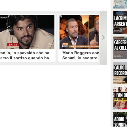
anilo, lo spavaldo che ha
Mario Roggero contro Luca
erso il sorriso quando ha
Sommi, lo scontro del 2023
coperto la gelosia a
torna virale: "Lo
emptation Island
rifarebbe?" "Sì, subito!"
opo aver fatto patire tutte le
Torna virale lo scontro tra Mario
ene a Francesca, Danilo vede il
Roggero e Luca Sommi a Dritto e
rimo video della compagna che
Rovescio nel dicembre 2023. Alla
o stravolge e perde il suo
domanda "Lei lo rifarebbe?" il
roverbiale sorriso. Una
gioielliere, ora condannato in via
etamorfosi improvvisa che, a
definitiva, rispose: "Sì, subito".
uo modo, è simbolo del
rogramma.