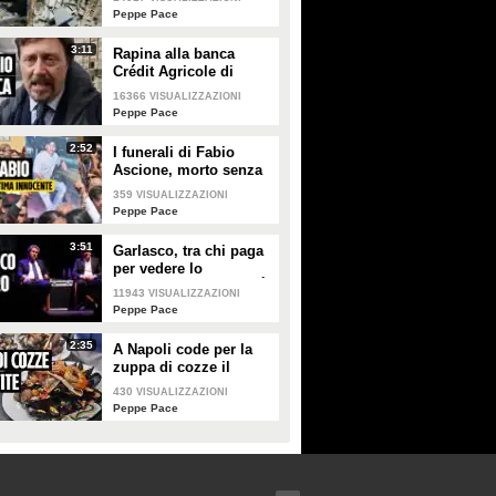
Peppe Pace
3:11
Rapina alla banca
Crédit Agricole di
Napoli, un ostaggio:
16366
VISUALIZZAZIONI
"Solo ora rivedo tutte
Peppe Pace
le sliding doors"
2:52
I funerali di Fabio
Ascione, morto senza
colpe a Ponticelli,
359
VISUALIZZAZIONI
ucciso dalla pistola di
Peppe Pace
un amico
3:51
Garlasco, tra chi paga
per vedere lo
spettacolo su Stasi: "È
11943
VISUALIZZAZIONI
tutto un complotto di
Peppe Pace
chiesa e giudici"
2:35
A Napoli code per la
zuppa di cozze il
Giovedì Santo
430
VISUALIZZAZIONI
nonostante i casi di
Peppe Pace
Epatite A