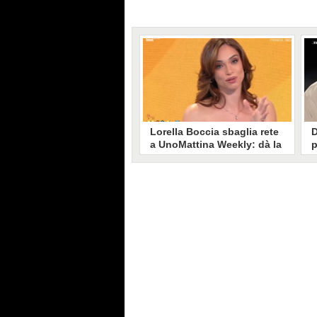
Lorella Boccia sbaglia rete
D
a UnoMattina Weekly: dà la
p
linea al Tg5 invece che al
s
Tg1
T
Gaffe di Lorella Boccia a
D
UnoMattina Weekly: la conduttrice
p
dà la linea al Tg5 anziché al Tg1.
p
Si corregge in un lampo, ma il
l
video del momento gira sui social
p
e accende i commenti sulla rete.
m
s
p