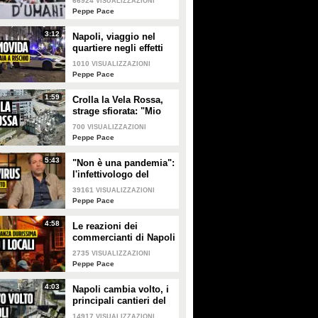
66924
VISUALIZZAZIONI
lavoro
Peppe Pace
3:12
Napoli, viaggio nel
quartiere negli effetti
dell'ordinanza anti-
1010
VISUALIZZAZIONI
movida: "Molte attività
Peppe Pace
moriranno"
1:59
Crolla la Vela Rossa,
strage sfiorata: "Mio
figlio vivo per
700
VISUALIZZAZIONI
miracolo"
Peppe Pace
5:43
"Non è una pandemia":
l'infettivologo del
Cotugno spiega
39161
VISUALIZZAZIONI
l'Hantavirus
Peppe Pace
4:58
Le reazioni dei
commercianti di Napoli
all'ordinanza anti
2735
VISUALIZZAZIONI
rumore per la movida
Peppe Pace
notturna
4:03
Napoli cambia volto, i
principali cantieri del
centro visti dal drone
14917
VISUALIZZAZIONI