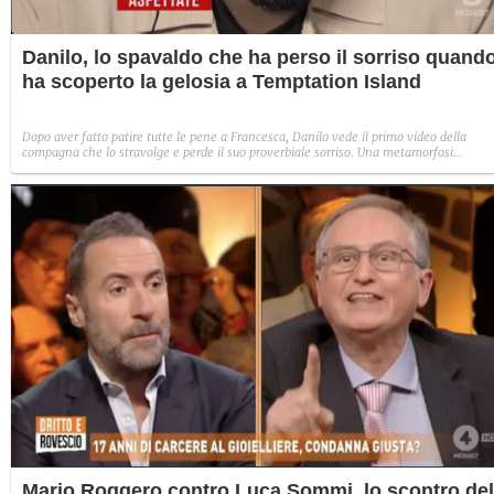
Danilo, lo spavaldo che ha perso il sorriso quand
ha scoperto la gelosia a Temptation Island
Dopo aver fatto patire tutte le pene a Francesca, Danilo vede il primo video della
compagna che lo stravolge e perde il suo proverbiale sorriso. Una metamorfosi
improvvisa che, a suo modo, è simbolo del programma.
Mario Roggero contro Luca Sommi, lo scontro del