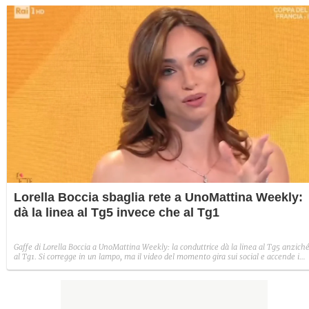
Lorella Boccia sbaglia rete a UnoMattina Weekly:
dà la linea al Tg5 invece che al Tg1
Gaffe di Lorella Boccia a UnoMattina Weekly: la conduttrice dà la linea al Tg5 anzich
al Tg1. Si corregge in un lampo, ma il video del momento gira sui social e accende i
commenti sulla rete.