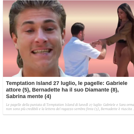
Temptation Island 27 luglio, le pagelle: Gabriele
attore (5), Bernadette ha il suo Diamante (8),
Sabrina mente (4)
Le pagelle della puntata di Temptation Island di lunedì 27 luglio: Gabriele e Sara orma
non sono più credibili e la lettera del ragazzo sembra finta (5), Bernadette è riuscita 
avere il suo Diamante (8) e Sabrina ha negato il bacio con Lory, tradendo di fatto sia
Giovanni che se stessa in un solo momento (4).