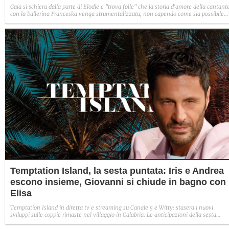
Gaia si schiera dalla parte di Elodie e "trova folle" che la storia d'amore della cantant
con la ballerina Franceska venga strumentalizzata, non capendo come sia possibile
indignarsi davanti all'amore.
Temptation Island, la sesta puntata: Iris e Andrea
escono insieme, Giovanni si chiude in bagno con
Elisa
Temptation Island in diretta tv e streaming su Canale 5 e Witty: stasera i nuovi
sviluppi sulle coppie rimaste nel villaggio in Calabria. Le anticipazioni della sesta
puntata: Iris torna con Andrea ed escono insieme, Diamante vuole sposare Bernadett
Sabrina rifiuta il falò con Giovanni e si avvicina a Lory.