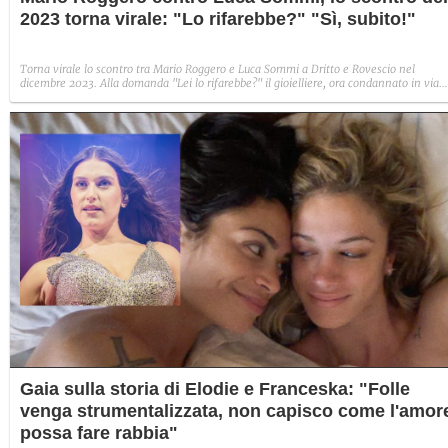
2023 torna virale: "Lo rifarebbe?" "Sì, subito!"
Torna virale lo scontro tra Mario Roggero e Luca Sommi a Dritto e Rovescio nel
dicembre 2023. Alla domanda "Lei lo rifarebbe?" il gioielliere, ora condannato in via
definitiva, rispose: "Sì, subito".
Gaia sulla storia di Elodie e Franceska: "Folle
venga strumentalizzata, non capisco come l'amor
possa fare rabbia"