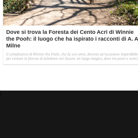
Dove si trova la Foresta dei Cento Acri di Winnie
the Pooh: il luogo che ha ispirato i racconti di A. A
Milne
Il compleanno di Winnie the Pooh, che fa 100 anni, diventa un'occasione imperdibile
per visitare la foresta di Ashdown nel Sussex: un luogo magico, dove tra ponti e scorci
verdi lo scrittore britannico A. A. Milne ha trovato ispirazione per le avventure
dell'orsetto giallo.
)