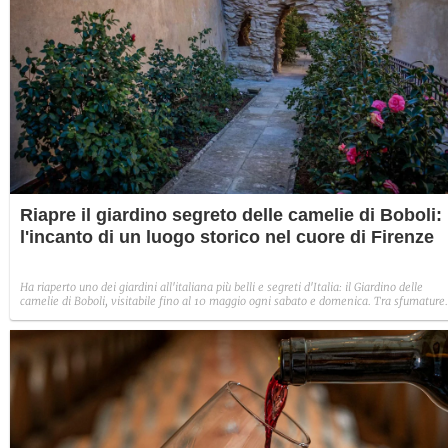
Riapre il giardino segreto delle camelie di Boboli:
l'incanto di un luogo storico nel cuore di Firenze
Ha riaperto uno dei giardini all'italiana più belli e segreti d'Italia: il Giardino delle
camelie di Boboli, visitabile fino al 10 maggio ogni sabato e domenica. Tra sfumature
di colori incredibili e specie rare, si tratta di un luogo che sembra uscito da una fiaba.