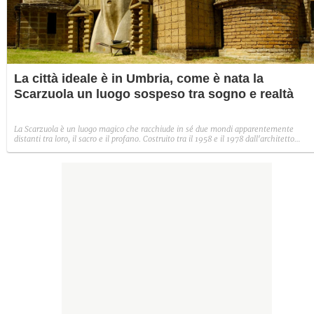
La città ideale è in Umbria, come è nata la
Scarzuola un luogo sospeso tra sogno e realtà
La Scarzuola è un luogo magico che racchiude in sé due mondi apparentemente
distanti tra loro, il sacro e il profano. Costruito tra il 1958 e il 1978 dall'architetto
Tomaso Buzzi, è un edificio stratificato, fatto di scale, percorsi e diversi teatri pensati
per offrire una dimensione onirica e libera.