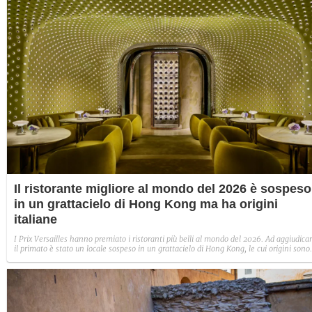
Il ristorante migliore al mondo del 2026 è sospeso
in un grattacielo di Hong Kong ma ha origini
italiane
I Prix Versailles hanno premiato i ristoranti più belli al mondo del 2026. Ad aggiudicar
il primato è stato un locale sospeso in un grattacielo di Hong Kong, le cui origini sono
italiane.