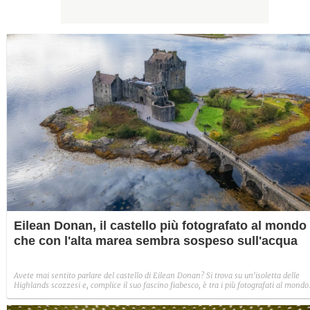
Eilean Donan, il castello più fotografato al mondo
che con l'alta marea sembra sospeso sull'acqua
Avete mai sentito parlare del castello di Eilean Donan? Si trova su un'isoletta delle
Highlands scozzesi e, complice il suo fascino fiabesco, è tra i più fotografati al mondo