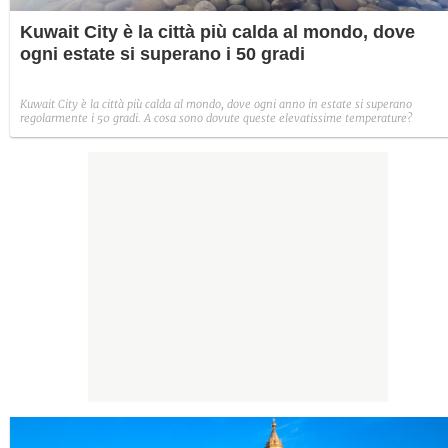
Kuwait City è la città più calda al mondo, dove
ogni estate si superano i 50 gradi
Kuwait City è la città più calda al mondo, dove ogni anno in estate si superano
regolarmente i 50 gradi. A cosa sono dovute queste elevatissime temperature?