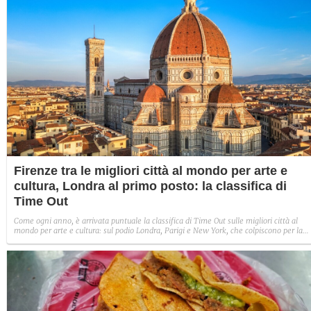
Firenze tra le migliori città al mondo per arte e
cultura, Londra al primo posto: la classifica di
Time Out
Come ogni anno, è arrivata puntuale la classifica di Time Out sulle migliori città al
mondo per arte e cultura: sul podio Londra, Parigi e New York, che colpiscono per la
varietà e l'accessibilità. Firenze, unica italiana in classifica, è arrivata al nono posto,
celebrata per le sue opere rinascimentali e esposizioni moderne.