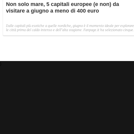
Non solo mare, 5 capitali europee (e non) da
visitare a giugno a meno di 400 euro
Dalle capitali più esotiche a quelle nordiche, giugno è il momento ideale per esplorare
le città prima del caldo intenso e dell’alta stagione. Fanpage.it ha selezionato cinque
destinazioni da visitare con un weekend lungo dal 26 al 29 giugno spendendo meno 
400 euro tra voli e alloggio.
)