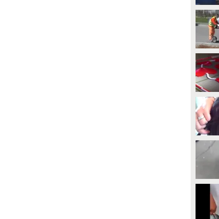
essioni di prove libere del GP
reazione di Adani durante la
'Ungheria della Formula 1 2026
telecronaca di Argentina-
el venerdì con Leclerc e
Inghilterra: ecco come Rimedio ha
amilton. Kimi Antonelli, salta le
provato a frenarlo in cabina di
P1, poi nelle FP2 fatica sul giro
commento
ecco, ma impressiona nella
imulazione di passo gara.