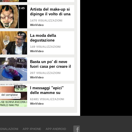
0:45
Artista del make-up si
dipinge il volto di una
renna e di una foca
1470
VISUALIZZAZIONI
WinVideo
4:46
La moda della
degustazione
dell'acqua: ecco il
149
VISUALIZZAZIONI
nuovo e originale
WinVideo
sommelier
1:31
Basta un po' di neve
fuori casa per creare il
gioco più spassoso
207
VISUALIZZAZIONI
che ci sia
WinVideo
16 foto
I messaggi "epici"
delle mamme su
Whatsapp: si leggono
62481
VISUALIZZAZIONI
cose incredibili
WinVideo
GNALAZIONI
APP IPHONE
APP ANDROID