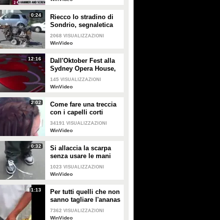
PLAY
PLAY
0:24
Riecco lo stradino di
Sondrio, segnaletica
490
• di
Sport Fanpage
4909
• di
Sport Fanpage
stradale a tempo di
2068
VISUALIZZAZIONI
record
WinVideo
12:16
Dall'Oktober Fest alla
Sydney Opera House,
il domino più
145
VISUALIZZAZIONI
spettacolare di sempre
WinVideo
2:02
Come fare una treccia
con i capelli corti
34191
VISUALIZZAZIONI
WinVideo
0:32
Si allaccia la scarpa
senza usare le mani
1023
VISUALIZZAZIONI
WinVideo
1:13
Per tutti quelli che non
sanno tagliare l'ananas
7362
VISUALIZZAZIONI
WinVideo