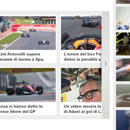
imi Antonelli supera
L'errore del box Ferrari
'esame di laurea a Spa,
dietro la penalità a
ince davanti a Leclerc e
Hamilton a fine Q3 a
llunga nel Mondiale F1
Budapest: "Problema di
comunicazione"
imi Antonelli vince il GP Belgio e
Lewis Hamilton ha perso tre
iallunga nel Mondiale Piloti. Il
posizioni sulla griglia del GP
ilota Mercedes precede Leclerc,
d'Ungheria per l'impeding su
erstappen ed Hamilton a Spa.
Oscar Piastri. La FIA ha ricostruito
l'errore commesso dal box Ferrari,
ammesso anche dal pilota e da
Fred Vasseur.
osa ci hanno detto le
Un video mostra la reazione
rove libere del GP
di Adani al gol di Lautaro
ngheria di F1: Ferrari vola,
contro l'Inghilterra:
imi Antonelli a corrente
Rimedio prova a fermarlo
lternata
errari davanti in entrambe le
Il video di DAZN che mostra la