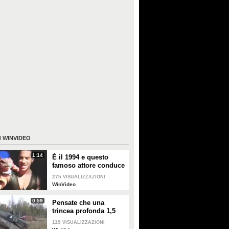
I
WINVIDEO
1:14
È il 1994 e questo
famoso attore conduce
una televendita di
275
VISUALIZZAZIONI
giocattoli: riuscite a
WinVideo
riconoscerlo?
0:59
Pensate che una
trincea profonda 1,5
metri possa fermare un
119
VISUALIZZAZIONI
carrarmato?