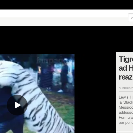
Tigr
ad H
reaz
pubblicato
Lewis Ha
la 'Blac
Messico.
addosso 
Formula
per poi 