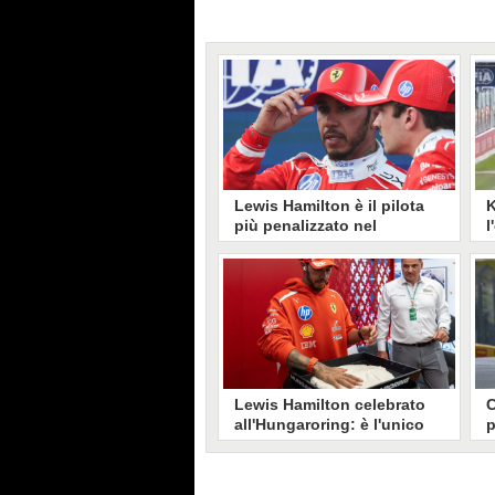
Lewis Hamilton è il pilota
K
più penalizzato nel
l
Mondiale F1: "Mi
v
puniscono ogni volta che
a
possono"
Lewis Hamilton è frustrato al
K
termine del Gp Ungheria di
r
Formula 1. Il pilota della Ferrari
p
contesta la decisione di
V
penalizzarlo ancora: "Mi
puniscono ogni volta".
Lewis Hamilton celebrato
C
all'Hungaroring: è l'unico
p
pilota in attività con una
U
curva a suo nome
K
a
Il Gran Premio d'Ungheria celebra
F