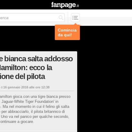
Comincia
da qui!
e bianca salta addosso
amilton: ecco la
ione del pilota
 il
16 gennaio 2016 alle ore 12:38
milton gioca con una tigre bianca presso
k Jaguar-White Tiger Foundation' in
 Ma nel momento in cui il felino gli salta
per abbracciarlo, il pilota britannico di
 Uno va nel panico per qualche secondo,
continuare a giocare.