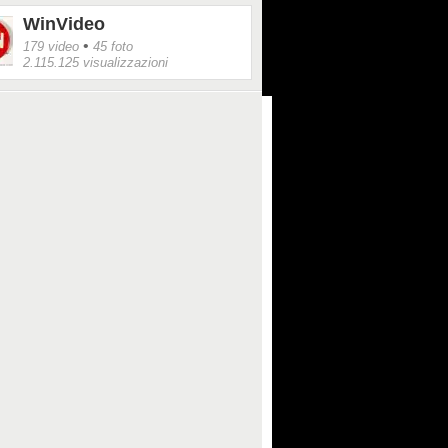
WinVideo
•
179 video
45 foto
2.115.125 visualizzazioni