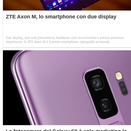
ZTE Axon M, lo smartphone con due display
Due display, una sola fotocamera, hardware non recentissimo e prezzo piuttosto
importante: lo ZTE Axon M è il primo smartphone ripiegabile al mondo.