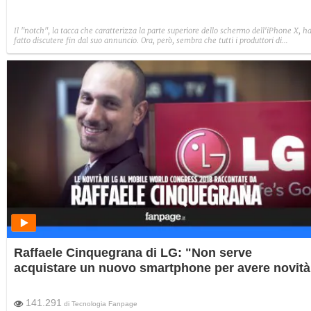
Il "notch", la tacca che caratterizza la parte superiore dello schermo dell'iPhone X, h
fatto discutere fin dal suo annuncio. Ora, però, sembra che tutti i produttori di
smartphone facciano a gara per inserirlo nei loro ultimi dispositivi.
Raffaele Cinquegrana di LG: "Non serve
acquistare un nuovo smartphone per avere novità
141.291
di
Tecnologia Fanpage