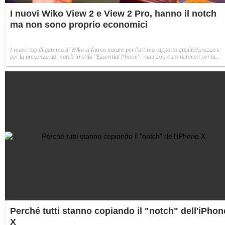
I nuovi Wiko View 2 e View 2 Pro, hanno il notch
ma non sono proprio economici
I nuovi top di gamma di Wiko si fanno notare per l'ottimo rapporto qualità/prezzo e
per la presenza del notch in stile "Essential Phone", ma i 299 euro richiesti per la
versione Pro probabilmente non lo inseriscono nel mercato dei budget phone.
Perché tutti stanno copiando il "notch" dell'iPhon
X