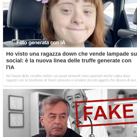
Ho visto una ragazza down che vende lampade su
social: è la nuova linea delle truffe generate con
l'IA
Nel bazar delle vendite online sui social network sono spuntati anche video dove
ragazzi con la Sindrome di Down provano a vendere piccoli oggetti che dicono di ave
costruito con le loro mani. Nello specifico parliamo di una lampada da tavolo. Nel
profilo non c'è niente di reale.