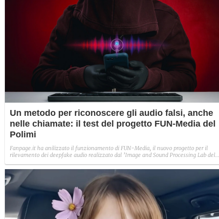
Un metodo per riconoscere gli audio falsi, anche
nelle chiamate: il test del progetto FUN-Media del
Polimi
Fanpage.it ha anilizzato il funzionamento di FUN-Media, il nuovo progetto per il
rilevamento dei deepfake audio realizzato dal ’Image and Sound Processing Lab del
Politecnico di Milano. Abbiamo creato un audio fake per capire se effettivamente
veniva riconosciuto come tale.