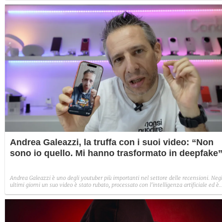
sensibili non saranno più monetizzabili.
Andrea Galeazzi, la truffa con i suoi video: “Non
sono io quello. Mi hanno trasformato in deepfake
Andrea Galeazzi è uno degli youtuber più importanti nel settore delle recensioni. Negl
ultimi giorni un suo video è stato rubato, processato con l'intelligenza artificiale ed è
diventato un deepfake che sponsorizza un'applicazione legata al gioco d'azzardo.