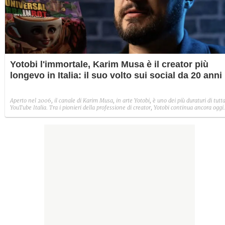
Yotobi l'immortale, Karim Musa è il creator più
longevo in Italia: il suo volto sui social da 20 anni
Aperto nel 2006, il canale di Karim Musa, in arte Yotobi, è uno dei più duraturi di tutt
YouTube Italia. Tra i pionieri della professione di creator, Yotobi continua ancora oggi
ad essere un punto di riferimento per la sua fedele pur senza cedere alle lusinghe del
mainstream.