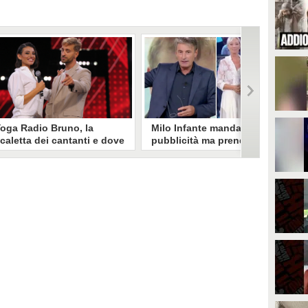
oga Radio Bruno, la
Milo Infante manda la
caletta dei cantanti e dove
pubblicità ma prende la
edere il concerto in Tv
linea Pierluigi Diaco:
l'errore in diretta
artedì 2 settembre dalla piazza
i Modena va in scena il concerto
Problemi tecnici nel pomeriggio
oga Radio Bruno. Diversi artisti
di Rai2. Durante la diretta di Ore
el panorama musicale italiano si
14 la regia è in difficoltà, per cui
sibiranno sul palco dell’evento
Milo Infante è costretto a mandare
ondotto da Rebecca Staffelli e
la pubblicità, ma poco dopo a
tefano Corti: ecco la scaletta e
prendere la linea è Pierluigi Diaco
ove vederlo in tv.
che pensava di dover iniziare
prima il suo BellaMà.