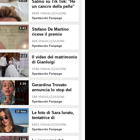
0:57
Salmo su Tik Tok: "Ho
un cancro della pelle"
e apre al dibattito sulle
9945
VISUALIZZAZIONI
creme solari
Spettacolo Fanpage
2:41
Stefano De Martino
riceve il premio
intitolato al padre
829
VISUALIZZAZIONI
Enrico
Spettacolo Fanpage
0:23
Il video del matrimonio
di Gianluigi
Donnarumma e Alessia
3766
VISUALIZZAZIONI
Elefante
Spettacolo Fanpage
2:30
Gerardina Trovato
annuncia lo stop del
tour per problemi di
180
VISUALIZZAZIONI
salute
Spettacolo Fanpage
10 foto
Le foto di Sara Iurato,
tentatrice di
Temptation Island 2026
6921
VISUALIZZAZIONI
Spettacolo Fanpage
1:58