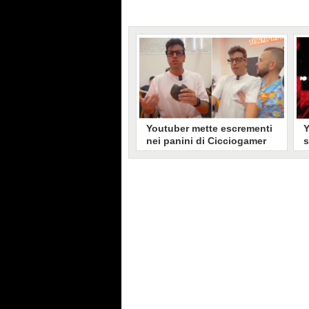
Youtuber mette escrementi
Y
nei panini di Cicciogamer
s
per una candid: cacciato e
v
quasi aggredito dai fan
M
d
Uno youtuber napoletano,
Y
Emanuele Bosco, scatena il caos
d
nel locale di Cicciogamer con un
e
finto scandalo igienico. Il creator
c
delle gag estreme rivela lo scherzo
S
dopo aver provocato tensioni tra
d
lui, lo streamer e i suoi fan.