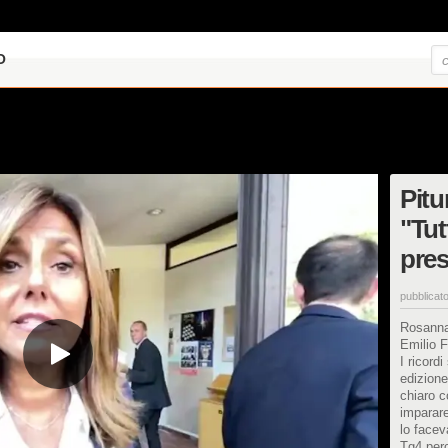
O
Pitu
"Tut
pres
pubblicato
Rosanna 
Emilio F
I ricord
edizione
chiaro c
imparare
lo facev
Tg4 perc