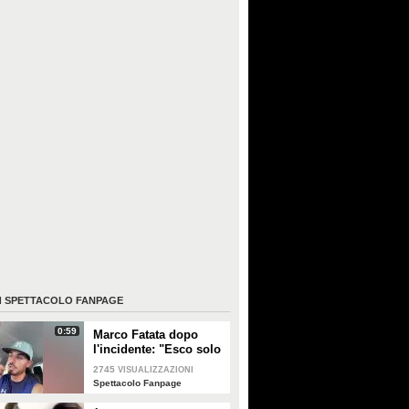
I
SPETTACOLO FANPAGE
0:59
Marco Fatata dopo
l'incidente: "Esco solo
di sera, i primi tempi
2745
VISUALIZZAZIONI
non riuscivo a
Spettacolo Fanpage
guardarmi"