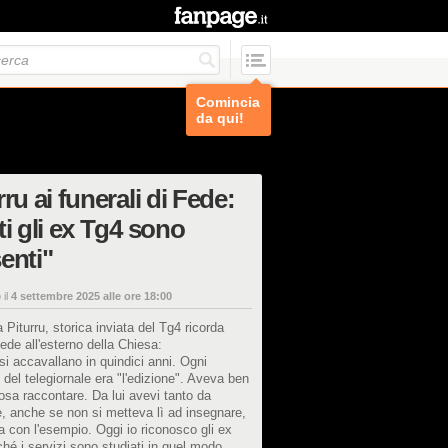
Comincia
da qui!
rru ai funerali di Fede:
ti gli ex Tg4 sono
enti"
 il
4 settembre 2025 alle ore 18:00
Piturru, storica inviata del Tg4 ricorda
ede all'esterno della Chiesa:
i si accavallano in quindici anni. Ogni
 del telegiornale era "l'edizione". Aveva ben
osa raccontare. Da lui avevi tanto da
, anche se non si metteva lì ad insegnare,
a con l'esempio. Oggi io riconosco gli ex
hé i servizi sono studiati in quel modo,