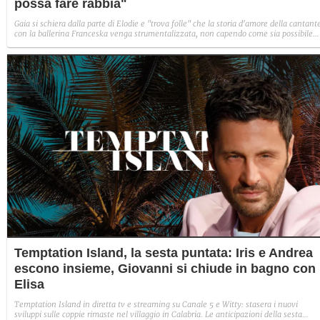
possa fare rabbia"
Gaia si schiera dalla parte di Elodie e "trova folle" che la storia d'amore della cantant
con la ballerina Franceska venga strumentalizzata, non capendo come sia possibile
indignarsi davanti all'amore.
Temptation Island, la sesta puntata: Iris e Andrea
escono insieme, Giovanni si chiude in bagno con
Elisa
Temptation Island in diretta tv e streaming su Canale 5 e Witty: stasera i nuovi
sviluppi sulle coppie rimaste nel villaggio in Calabria. Le anticipazioni della sesta