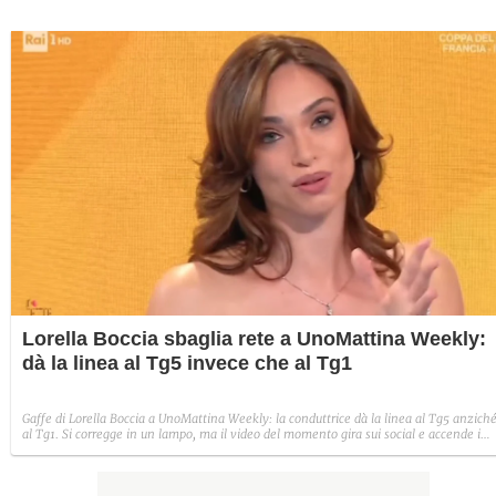
Lorella Boccia sbaglia rete a UnoMattina Weekly:
dà la linea al Tg5 invece che al Tg1
Gaffe di Lorella Boccia a UnoMattina Weekly: la conduttrice dà la linea al Tg5 anzich
al Tg1. Si corregge in un lampo, ma il video del momento gira sui social e accende i
commenti sulla rete.