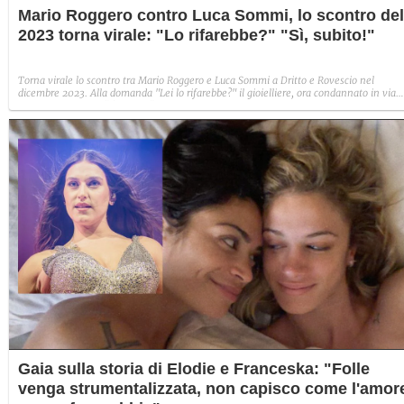
Mario Roggero contro Luca Sommi, lo scontro del
2023 torna virale: "Lo rifarebbe?" "Sì, subito!"
Torna virale lo scontro tra Mario Roggero e Luca Sommi a Dritto e Rovescio nel
dicembre 2023. Alla domanda "Lei lo rifarebbe?" il gioielliere, ora condannato in via
definitiva, rispose: "Sì, subito".
Gaia sulla storia di Elodie e Franceska: "Folle
venga strumentalizzata, non capisco come l'amor