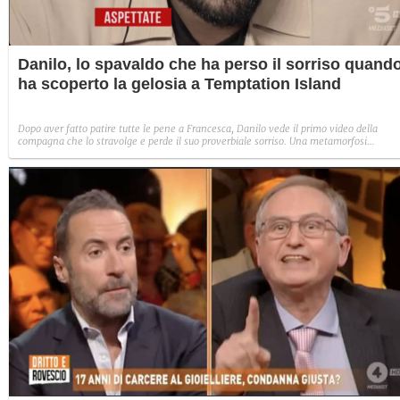
Danilo, lo spavaldo che ha perso il sorriso quand
ha scoperto la gelosia a Temptation Island
Dopo aver fatto patire tutte le pene a Francesca, Danilo vede il primo video della
compagna che lo stravolge e perde il suo proverbiale sorriso. Una metamorfosi
improvvisa che, a suo modo, è simbolo del programma.