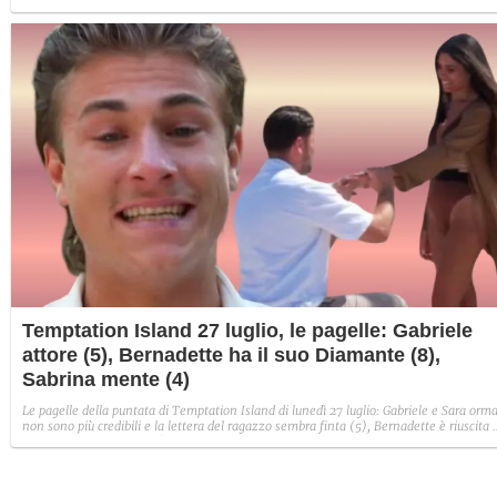
puntata: Iris torna con Andrea ed escono insieme, Diamante vuole sposare Bernadett
Sabrina rifiuta il falò con Giovanni e si avvicina a Lory.
Temptation Island 27 luglio, le pagelle: Gabriele
attore (5), Bernadette ha il suo Diamante (8),
Sabrina mente (4)
Le pagelle della puntata di Temptation Island di lunedì 27 luglio: Gabriele e Sara orma
non sono più credibili e la lettera del ragazzo sembra finta (5), Bernadette è riuscita 
avere il suo Diamante (8) e Sabrina ha negato il bacio con Lory, tradendo di fatto sia
Giovanni che se stessa in un solo momento (4).